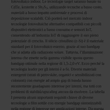
fotovoltaico indoor. Le tecnologie target saranno basate su
CdTe, kesterite e Sb
S
, utilizzando tecniche a basso costo,
2
3
materiali a basso impatto ambientale e processi di
deposizione scalabili. Ciò porterà nel mercato indoor
tecnologie fotovoltaiche alternative compatibili con piccoli
dispositivi elettronici a basso consumo e sensori IoT,
consentendo all’industria IoT di raggiungere il suo pieno
potenziale di crescita. Il silicio cristallino (c-Si) è il materiale
standard per il fotovoltaico esterno, grazie al suo bandgap
che si adatta alla radiazione solare. Tuttavia, l’illuminazione
interna che emette nella gamma visibile sposta questo
bandgap ottimale nella regione di 1,5-2,0 eV. Ecco perché la
tecnologia leader per gli interni è a-Si. Diversi materiali
emergenti (strati di perovskite, organici e sensibilizzati con
coloranti) con energie ad ampio gap di banda hanno
recentemente guadagnato interesse per interni, ma tutti con
problemi di stabilità/upscaling ancora da risolvere. La tabella
I presenta alcuni importanti requisiti chiave di diverse
tecnologie a film sottile con energie bandgap sintonizzabili
nella regione di interesse per applicazioni interne. Da questa