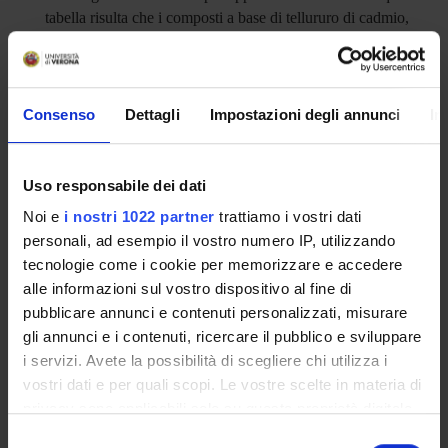
tabella risulta che i composti a base di tellururo di cadmio,
kesterite e calcogenuro di antimonio soddisfano tutti i diversi
criteri (come a-Si), posizionandoli come candidati ideali per
il fotovoltaico indoor.
Consenso
Dettagli
Impostazioni degli annunci
In
ENTI FINANZIATORI:
Uso responsabile dei dati
UE - Unione Europea
Noi e
i nostri 1022 partner
trattiamo i vostri dati
Finanziamento:
assegnato e gestito dal Dipartimento
personali, ad esempio il vostro numero IP, utilizzando
tecnologie come i cookie per memorizzare e accedere
alle informazioni sul vostro dispositivo al fine di
PARTECIPANTI AL PROGETTO
pubblicare annunci e contenuti personalizzati, misurare
gli annunci e i contenuti, ricercare il pubblico e sviluppare
Mariyam Mukhtar
i servizi. Avete la possibilità di scegliere chi utilizza i
Dottorando
vostri dati e per quali scopi. Le vostre scelte in materia di
Alessandro Romeo
privacy sono applicabili solo su questa proprietà digitale
Professore ordinario
in cui avete effettuato le vostre scelte. È possibile
Selezione