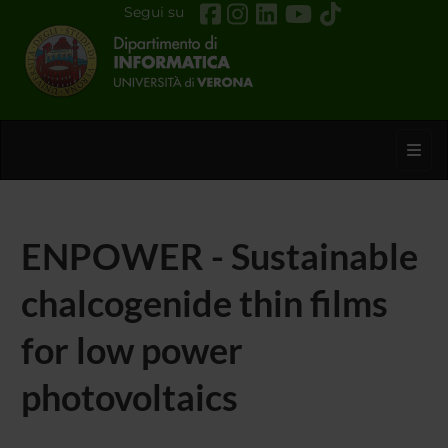
Segui su
Toggl
ENPOWER - Sustainable
chalcogenide thin films
for low power
photovoltaics