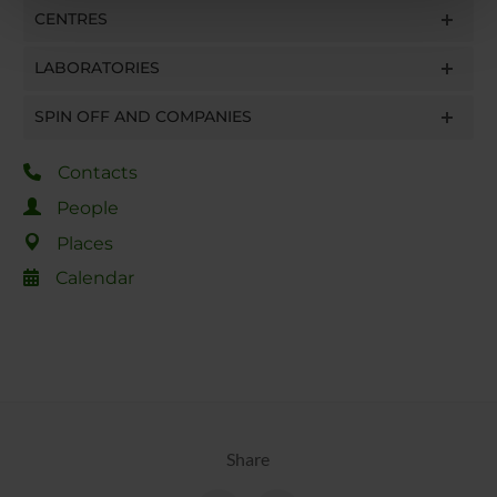
CENTRES
pubblicità e social media, i quali potrebbero combinarle
con altre informazioni che hai fornito loro o che hanno
LABORATORIES
raccolto dal tuo utilizzo dei loro servizi.
SPIN OFF AND COMPANIES
Contacts
People
Places
Calendar
Share