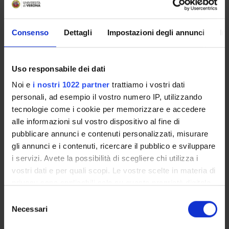
Consenso
Dettagli
Impostazioni degli annunci
In
SPONSORS:
UE - Unione Europea
Uso responsabile dei dati
Funds:
assigned and managed by the department
Noi e
i nostri 1022 partner
trattiamo i vostri dati
personali, ad esempio il vostro numero IP, utilizzando
tecnologie come i cookie per memorizzare e accedere
PROJECT PARTICIPANTS
alle informazioni sul vostro dispositivo al fine di
pubblicare annunci e contenuti personalizzati, misurare
Elisa Artegiani
gli annunci e i contenuti, ricercare il pubblico e sviluppare
Temporary Assistant Professor
i servizi. Avete la possibilità di scegliere chi utilizza i
Alessandro Romeo
vostri dati e per quali scopi. Le vostre scelte in materia di
Full Professor
privacy sono applicabili solo su questa proprietà digitale
in cui avete effettuato le vostre scelte. È possibile
Selezione
Narges Torabi
modificare o revocare il proprio consenso in qualsiasi
Necessari
del
momento dalla Dichiarazione sui cookie o facendo clic
consenso