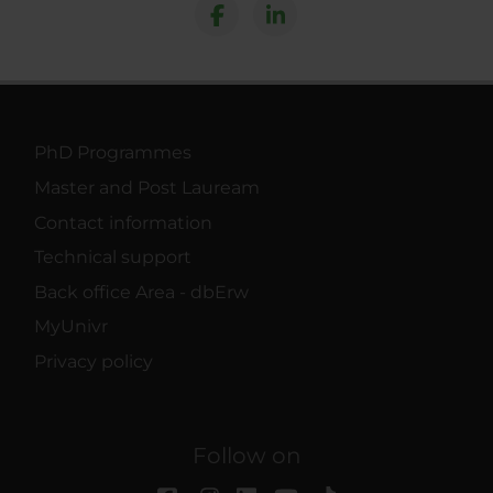
PhD Programmes
Master and Post Lauream
Contact information
Technical support
Back office Area - dbErw
MyUnivr
Privacy policy
Follow on