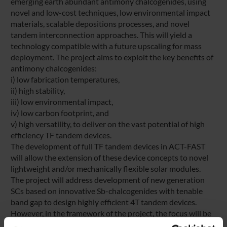
emerging earth abundant antimony chalcogenides, using
novel and low-cost techniques, low environmental impact
materials, scalable depositions processes, and novel
tandem interconnection approaches. This will yield a
technology compatible with a future upscaling for mass
deployment. The project aims to exploit the key benefits of
antimony chalcogenides:
i) low fabrication temperatures,
ii) high stability,
iii) low environmental impact,
iv) low carbon footprint, and
v) high versatility, to deliver on the vast potential of high
efficiency TF tandem devices.
The development of full TF tandem devices in ACT-FAST
will allow the extension of these device concepts to novel
lightweight and/or mechanically flexible solar modules.
The project will address development of new generation
SCs based on innovative Sb-chalcogenides with tenable
band gap to design highly efficient 4T tandem devices.
However, in the framework of the project, the focus will be
set on a full TF Sb chalcogenide 4T tandem device.