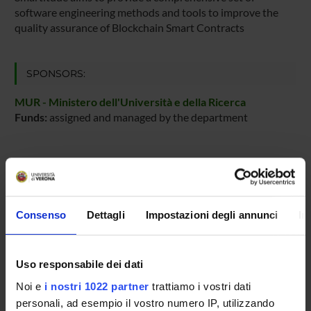
software engineering methods and tools to improve the
quality assurance of Blockchain Smart Contracts
SPONSORS:
MUR - Ministero dell'Università e della Ricerca
Funds:
assigned and managed by the department
PROJECT PARTICIPANTS
Mariano Ceccato
Consenso
Dettagli
Impostazioni degli annunci
In
Associate Professor
Davide Corradini
Research Assistants
Uso responsabile dei dati
Noi e
i nostri 1022 partner
trattiamo i vostri dati
Michele Pasqua
Temporary Assistant Professor
personali, ad esempio il vostro numero IP, utilizzando