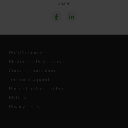
Share
PhD Programmes
Master and Post Lauream
Contact information
Technical support
Back office Area - dbErw
MyUnivr
Privacy policy