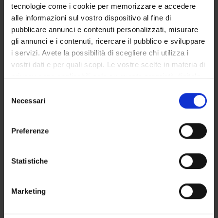
tecnologie come i cookie per memorizzare e accedere
alle informazioni sul vostro dispositivo al fine di
pubblicare annunci e contenuti personalizzati, misurare
RESEARCH AREAS INVOLVED IN THE PROJECT
gli annunci e i contenuti, ricercare il pubblico e sviluppare
Sicurezza informatica
i servizi. Avete la possibilità di scegliere chi utilizza i
Formal methods and theory of security
vostri dati e per quali scopi. Le vostre scelte in materia di
privacy sono applicabili solo su questa proprietà digitale
in cui avete effettuato le vostre scelte. È possibile
Selezione
modificare o revocare il proprio consenso in qualsiasi
Necessari
del
momento dalla Dichiarazione sui cookie o facendo clic
consenso
ACTIVITIES
sull'icona di attivazione della privacy.
Preferenze
RESEARCH AREAS
Con il tuo consenso, vorremmo anche:
raccogliere informazioni sulla tua posizione
RESEARCH GROUPS
Statistiche
geografica, con un'approssimazione di qualche
PHD PROGRAMMES
metro,
Marketing
Identificare il tuo dispositivo, scansionandolo
RESEARCH FACILITIES
attivamente alla ricerca di caratteristiche specifiche