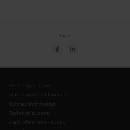
Share
PhD Programmes
Master and Post Lauream
Contact information
Technical support
Back office Area - dbErw