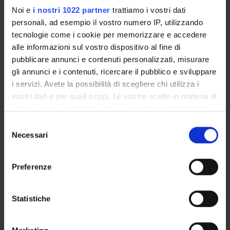
Alberto Belussi
Noi e
i nostri 1022 partner
trattiamo i vostri dati
Associate Professor
personali, ad esempio il vostro numero IP, utilizzando
tecnologie come i cookie per memorizzare e accedere
Sara Migliorini
alle informazioni sul vostro dispositivo al fine di
Associate Professor
pubblicare annunci e contenuti personalizzati, misurare
gli annunci e i contenuti, ricercare il pubblico e sviluppare
i servizi. Avete la possibilità di scegliere chi utilizza i
RESEARCH AREAS INVOLVED IN THE PROJECT
vostri dati e per quali scopi. Le vostre scelte in materia di
privacy sono applicabili solo su questa proprietà digitale
Sistemi informativi ed analisi dei dati
in cui avete effettuato le vostre scelte. È possibile
Information systems applications
Selezione
modificare o revocare il proprio consenso in qualsiasi
Necessari
del
momento dalla Dichiarazione sui cookie o facendo clic
consenso
sull'icona di attivazione della privacy.
Preferenze
ACTIVITIES
Con il tuo consenso, vorremmo anche:
raccogliere informazioni sulla tua posizione
Statistiche
RESEARCH AREAS
geografica, con un'approssimazione di qualche
metro,
RESEARCH GROUPS