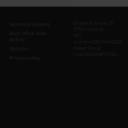
Strada le Grazie 15
Technical support
37134 Verona
Back office Area -
VAT
dbErw
number01541040232
Italian Fiscal
MyUnivr
Code93009870234
Privacy policy