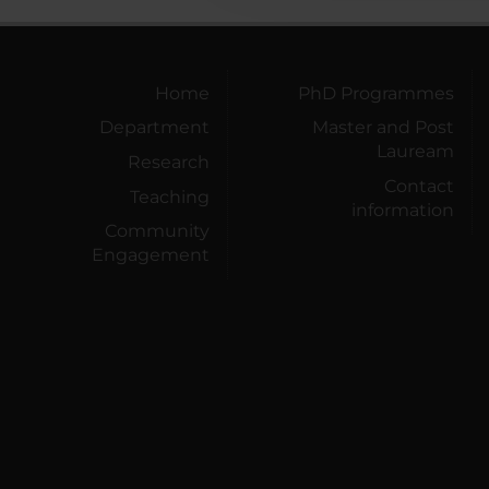
Home
PhD Programmes
Department
Master and Post
Lauream
Research
Contact
Teaching
information
Community
Engagement