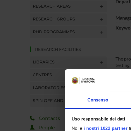
Depart
RESEARCH AREAS
Manager
RESEARCH GROUPS
Keywo
PHD PROGRAMMES
RESEARCH FACILITIES
The proj
LIBRARIES
testing
SoC (Sy
CENTRES
and tha
LABORATORIES
SPO
Consenso
SPIN OFF AND COMPANIES
Ministe
dell'Un
Contacts
Uso responsabile dei dati
Ricerc
People
Noi e
i nostri 1022 partner
t