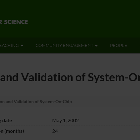
EACHING
COMMUNITY ENGAGEMENT
PEOPLE
 and Validation of System-O
on and Validation of System-On-Chip
g date
May 1, 2002
on (months)
24