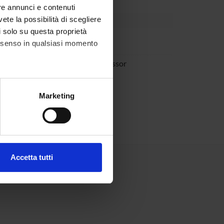
re annunci e contenuti
vete la possibilità di scegliere
li solo su questa proprietà
 Poncino
consenso in qualsiasi momento
 Pravadelli
Full Professor
alche metro,
Marketing
e specifiche (impronte
ezione dettagli
. Puoi
Accetta tutti
l media e per analizzare il
ostri partner che si occupano
azioni che hai fornito loro o