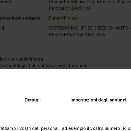
ments
Computer Science,
Department of Engine
Innovation Medicine
s or local contacts
Fummi Franco
rd
SYSTEM ON CHIP, SOC DESIGN AUTO
PERFORMANCE ANALYSIS
ect aims at defining a
 methodology that is able to cover the whole
stem on Chip) design flow from the system-level down to the struc
t uses the same error model and test generation technique.
NSORS:
Dettagli
Impostazioni degli annunci
ro dell'Istruzione
Funds:
assigned and managed by the de
iversità e della
a
rattiamo i vostri dati personali, ad esempio il vostro numero IP, 