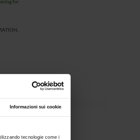
ering for
MATION,
tural one,
Informazioni sui cookie
partment
utilizzando tecnologie come i