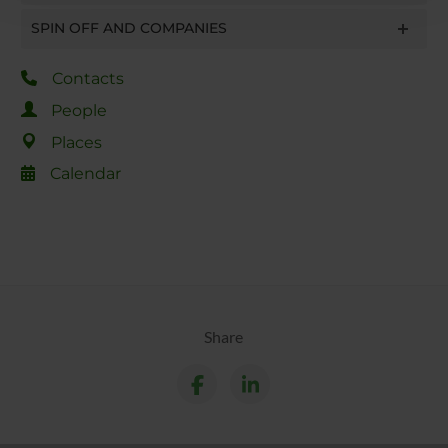
con altre informazioni che hai fornito loro o che hanno
SPIN OFF AND COMPANIES
raccolto dal tuo utilizzo dei loro servizi.
Contacts
People
Places
Calendar
Share