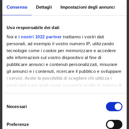
PROJECT PARTICIPANTS
Consenso
Dettagli
Impostazioni degli annunci
In
Alberto Castellini
Associate Professor
Uso responsabile dei dati
Marco Cristani
Noi e
i nostri 1022 partner
trattiamo i vostri dati
Full Professor
personali, ad esempio il vostro numero IP, utilizzando
Alessandro Farinelli
tecnologie come i cookie per memorizzare e accedere
Full Professor
alle informazioni sul vostro dispositivo al fine di
pubblicare annunci e contenuti personalizzati, misurare
Franco Fummi
gli annunci e i contenuti, ricercare il pubblico e sviluppare
Full Professor
i servizi. Avete la possibilità di scegliere chi utilizza i
Andrea Giachetti
vostri dati e per quali scopi. Le vostre scelte in materia di
Full Professor
privacy sono applicabili solo su questa proprietà digitale
in cui avete effettuato le vostre scelte. È possibile
Selezione
modificare o revocare il proprio consenso in qualsiasi
Necessari
del
momento dalla Dichiarazione sui cookie o facendo clic
RESEARCH AREAS INVOLVED IN THE PROJECT
consenso
sull'icona di attivazione della privacy.
Intelligenza Artificiale
Preferenze