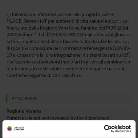
L'Università di Verona è partner del progetto «SAFE
PLACE. Sistemi IoT per ambienti di vita salubri e sicuri» co-
finanziato dalla Regione Veneto nell’ambito del POR 2014-
2020 Azione 1.1.4 (DGR 822/2020) finalizzato a migliorare
la funzionalità, l’usabilità e l’accessibilità di tutte le classi di
dispositivi conosciute per contrastare l’emergenza COVID-
19 e consentire la loro integrazione in sistemi basati su IoT,
realizzando così soluzioni modulari in grado di combinare in
modo sinergico e flessibile diverse tecnologie in base alle
specifiche esigenze di vari casi d’uso.
SPONSORS:
Regione Veneto
Funds:
assigned and managed by the department