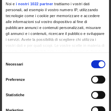
Noi e
i nostri 1022 partner
trattiamo i vostri dati
personali, ad esempio il vostro numero IP, utilizzando
tecnologie come i cookie per memorizzare e accedere
PROJECT PARTICIPANTS
alle informazioni sul vostro dispositivo al fine di
pubblicare annunci e contenuti personalizzati, misurare
Roberta Chirico
gli annunci e i contenuti, ricercare il pubblico e sviluppare
Franco Fummi
i servizi. Avete la possibilità di scegliere chi utilizza i
Full Professor
vostri dati e per quali scopi. Le vostre scelte in materia di
privacy sono applicabili solo su questa proprietà digitale
Marco Panato
in cui avete effettuato le vostre scelte. È possibile
Spin-off staff
Selezione
modificare o revocare il proprio consenso in qualsiasi
Necessari
del
momento dalla Dichiarazione sui cookie o facendo clic
consenso
sull'icona di attivazione della privacy.
Preferenze
ACTIVITIES
Con il tuo consenso, vorremmo anche:
raccogliere informazioni sulla tua posizione
Statistiche
RESEARCH AREAS
geografica, con un'approssimazione di qualche
metro,
RESEARCH GROUPS
Marketing