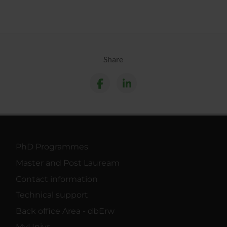
Share
PhD Programmes
Master and Post Lauream
Contact information
Technical support
Back office Area - dbErw
MyUnivr