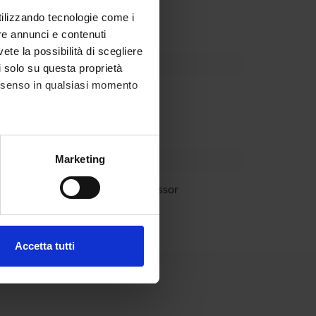
utilizzando tecnologie come i
re annunci e contenuti
vete la possibilità di scegliere
li solo su questa proprietà
consenso in qualsiasi momento
partment
alche metro,
Marketing
e specifiche (impronte
Fummi
Full Professor
ezione dettagli
. Puoi
Accetta tutti
l media e per analizzare il
ostri partner che si occupano
azioni che hai fornito loro o