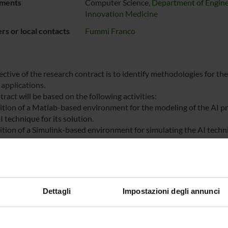
ments
Computer Science,
Department of Engine
Innovation Medicine
s or local contacts
Fummi Franco
ective of the research contract is to identify methodologies for th
 applications.
ract will be based on the following activities:
nition of a Matlab-based environment for the modeling of the AI p
I technique for its solution.
ition of a Simulink-based environment for simulating the AI techniq
mental context managed by BOX-IO for the acquisition of real da
iguration of the automatic generation environment of C code opt
m.
tion of an interface library between the embedded BOX-IO software 
n of these applications.
Dettagli
Impostazioni degli annunci
tion of an interface library between the AI application and the B
tion in the two contexts.
evelopments will be applied to different contexts including the 