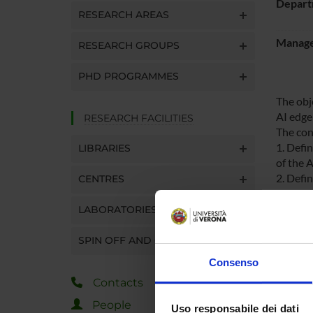
Depart
RESEARCH AREAS
Manager
RESEARCH GROUPS
PHD PROGRAMMES
The obj
AI edge
RESEARCH FACILITIES
The cont
1. Defi
LIBRARIES
of the A
2. Defin
CENTRES
environ
3. Conf
LABORATORIES
platfor
4. Crea
SPIN OFF AND COMPANIES
inclusio
Consenso
5. Crea
Contacts
applica
These d
People
Uso responsabile dei dati