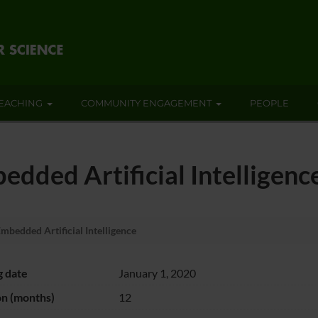
EACHING
COMMUNITY ENGAGEMENT
PEOPLE
edded Artificial Intelligenc
mbedded Artificial Intelligence
g date
January 1, 2020
on (months)
12