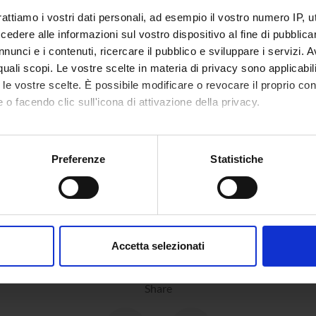
ctures are present.
rattiamo i vostri dati personali, ad esempio il vostro numero IP, 
dere alle informazioni sul vostro dispositivo al fine di pubblica
nunci e i contenuti, ricercare il pubblico e sviluppare i servizi. A
NSORS:
r quali scopi. Le vostre scelte in materia di privacy sono applicabi
to le vostre scelte. È possibile modificare o revocare il proprio 
s.r.l.
Funds:
assigned and managed by the de
 o facendo clic sull'icona di attivazione della privacy.
mo anche:
oni sulla tua posizione geografica, con un'approssimazione di qu
Preferenze
Statistiche
ECT PARTICIPANTS
spositivo, scansionandolo attivamente alla ricerca di caratteristich
 Bozzini
Franco 
aborati i tuoi dati personali e imposta le tue preferenze nella
s
consenso in qualsiasi momento dalla Dichiarazione sui cookie.
Accetta selezionati
nalizzare contenuti ed annunci, per fornire funzionalità dei socia
inoltre informazioni sul modo in cui utilizzi il nostro sito con i n
Share
icità e social media, i quali potrebbero combinarle con altre inform
lizzo dei loro servizi.