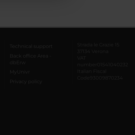
Strada le Grazie 15
Technical support
37134 Verona
Back office Area -
VAT
dbErw
number01541040232
Italian Fiscal
MyUnivr
Code93009870234
Privacy policy