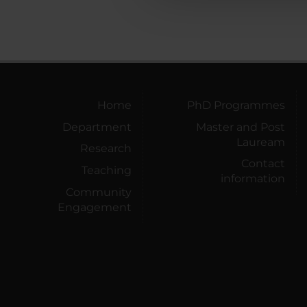
Home
PhD Programmes
Department
Master and Post
Lauream
Research
Contact
Teaching
information
Community
Engagement