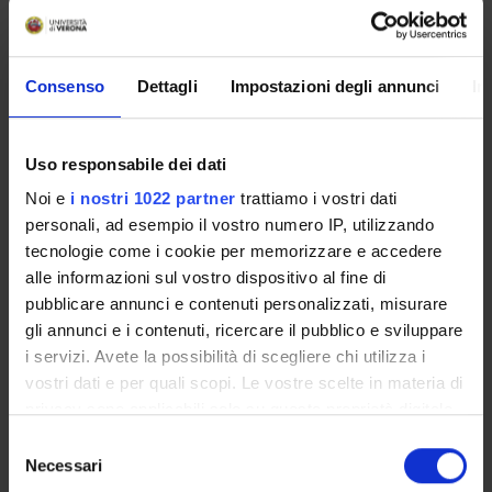
Fase 2 “Studio e sviluppo dell’innovazione”: è la fase
più lunga (15 mesi di durata) e in questa fase saranno
ideate, sviluppate e industrializzate le tecnologie e i
Consenso
Dettagli
Impostazioni degli annunci
In
prodotti innovativi da parte delle aziende
componenti la RIR.
Fase 3 “Monitoraggio e ottimizzazione delle
tecnologie”: la fase dura un anno e prevede
Uso responsabile dei dati
l’installazione delle tecnologie sviluppate nei siti
Noi e
i nostri 1022 partner
trattiamo i vostri dati
dimostrativi e una generalizzazione dei risultati.
personali, ad esempio il vostro numero IP, utilizzando
tecnologie come i cookie per memorizzare e accedere
alle informazioni sul vostro dispositivo al fine di
Soggetti Partecipanti:
IDEA Spa, Centro Giorgio Levi Cases,
pubblicare annunci e contenuti personalizzati, misurare
Università degli Studi di Verona, Riello SpA, AGSM Verona
gli annunci e i contenuti, ricercare il pubblico e sviluppare
SpA, IRCA SpA, TACO Italia Srl, Midac SpA, MAS Elettronica
i servizi. Avete la possibilità di scegliere chi utilizza i
Sas, Gizero Energie Srl, EDALab Srl, Inpronta Srl, Bozza Srl
vostri dati e per quali scopi. Le vostre scelte in materia di
privacy sono applicabili solo su questa proprietà digitale
in cui avete effettuato le vostre scelte. È possibile
Selezione
SPESA COMPLESSIVA PREVISTA
: € 5.781.837,00
modificare o revocare il proprio consenso in qualsiasi
Necessari
del
CONTRIBUTO COMPLESSIVO PREVISTO
: €
momento dalla Dichiarazione sui cookie o facendo clic