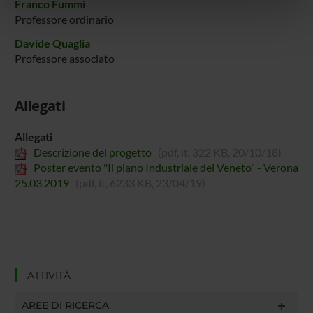
Franco Fummi
nostri partner che si occupano di analisi dei dati web,
Professore ordinario
pubblicità e social media, i quali potrebbero combinarle
con altre informazioni che hai fornito loro o che hanno
Davide Quaglia
Professore associato
raccolto dal tuo utilizzo dei loro servizi.
Allegati
Allegati
Descrizione del progetto
(pdf, it, 322 KB, 20/10/18)
Poster evento "Il piano Industriale del Veneto" - Verona
25.03.2019
(pdf, it, 6233 KB, 23/04/19)
ATTIVITÀ
AREE DI RICERCA