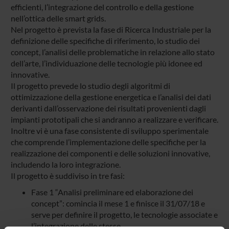
efficienti, l’integrazione del controllo e della gestione
nell’ottica delle smart grids.
Nel progetto è prevista la fase di Ricerca Industriale per la
definizione delle specifiche di riferimento, lo studio dei
concept, l’analisi delle problematiche in relazione allo stato
dell’arte, l’individuazione delle tecnologie più idonee ed
innovative.
Il progetto prevede lo studio degli algoritmi di
ottimizzazione della gestione energetica e l’analisi dei dati
derivanti dall’osservazione dei risultati provenienti dagli
impianti prototipali che si andranno a realizzare e verificare.
Inoltre vi è una fase consistente di sviluppo sperimentale
che comprende l’implementazione delle specifiche per la
realizzazione dei componenti e delle soluzioni innovative,
includendo la loro integrazione.
Il progetto è suddiviso in tre fasi:
Fase 1 “Analisi preliminare ed elaborazione dei
concept”: comincia il mese 1 e finisce il 31/07/18 e
serve per definire il progetto, le tecnologie associate e
l’integrazione delle stesse.