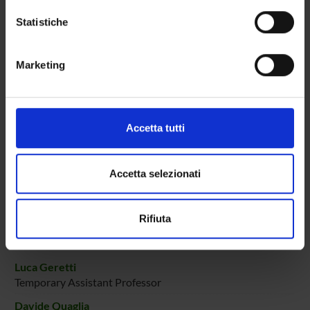
Con il tuo consenso, vorremmo anche:
SPONSORS:
raccogliere informazioni sulla tua posizione
Statistiche
geografica, con un'approssimazione di qualche
Regione del Veneto
metro,
Funds:
assigned and managed by the department
Marketing
Identificare il tuo dispositivo, scansionandolo
attivamente alla ricerca di caratteristiche specifiche
(impronte digitali).
PROJECT PARTICIPANTS
Approfondisci come vengono elaborati i tuoi dati personali
Accetta tutti
e imposta le tue preferenze nella
sezione dettagli
. Puoi
Alessandro Farinelli
modificare o ritirare il tuo consenso in qualsiasi momento
Full Professor
dalla Dichiarazione sui cookie.
Accetta selezionati
Paolo Fiorini
Studioso Senior
Utilizziamo i cookie per personalizzare contenuti ed
Rifiuta
Franco Fummi
annunci, per fornire funzionalità dei social media e per
Full Professor
analizzare il nostro traffico. Condividiamo inoltre
informazioni sul modo in cui utilizzi il nostro sito con i
Luca Geretti
nostri partner che si occupano di analisi dei dati web,
Temporary Assistant Professor
pubblicità e social media, i quali potrebbero combinarle
Davide Quaglia
con altre informazioni che hai fornito loro o che hanno