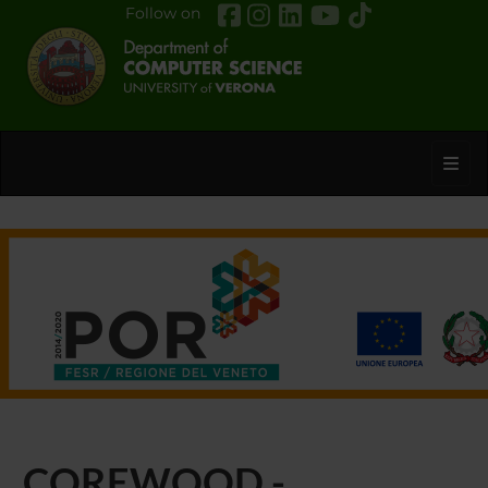
Follow on
Toggl
COREWOOD -