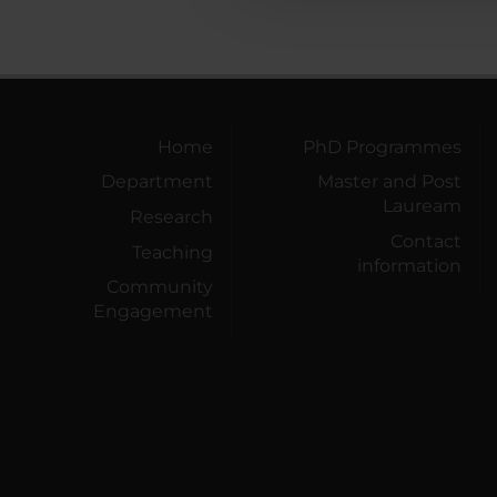
Home
PhD Programmes
Department
Master and Post
Lauream
Research
Contact
Teaching
information
Community
Engagement