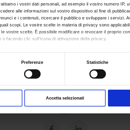
rattiamo i vostri dati personali, ad esempio il vostro numero IP, 
ABORATORI ESTERNI
dere alle informazioni sul vostro dispositivo al fine di pubblica
e Romano
Università di Milano
Marco Tu
nunci e i contenuti, ricercare il pubblico e sviluppare i servizi. A
Bicocca
r quali scopi. Le vostre scelte in materia di privacy sono applicabi
to le vostre scelte. È possibile modificare o revocare il proprio 
 o facendo clic sull'icona di attivazione della privacy.
mo anche:
oni sulla tua posizione geografica, con un'approssimazione di qu
Preferenze
Statistiche
spositivo, scansionandolo attivamente alla ricerca di caratteristich
aborati i tuoi dati personali e imposta le tue preferenze nella
s
consenso in qualsiasi momento dalla Dichiarazione sui cookie.
Accetta selezionati
nalizzare contenuti ed annunci, per fornire funzionalità dei socia
inoltre informazioni sul modo in cui utilizzi il nostro sito con i n
Share
icità e social media, i quali potrebbero combinarle con altre inform
lizzo dei loro servizi.