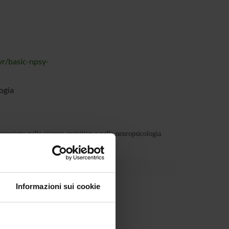
vr/basic-npsy-
ogia
ayesiane nelle scienze cognitive e nella neuropsicologia.
Informazioni sui cookie