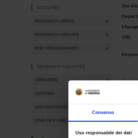
Durati
ACTIVITIES
Depart
RESEARCH AREAS
Manager
RESEARCH GROUPS
URL
PHD PROGRAMMES
Keywo
RESEARCH FACILITIES
LIBRARIES
Questo pr
CENTRES
PROJ
LABORATORIES
Consenso
Michel
SPIN OFF AND COMPANIES
Uso responsabile dei dati