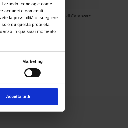
utilizzando tecnologie come i
re annunci e contenuti
llio Liuzza
Università di Catanzaro
vete la possibilità di scegliere
li solo su questa proprietà
consenso in qualsiasi momento
alche metro,
Marketing
e specifiche (impronte
ezione dettagli
. Puoi
Accetta tutti
l media e per analizzare il
ostri partner che si occupano
azioni che hai fornito loro o