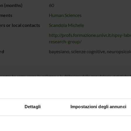
on (months)
60
ments
Human Sciences
s or local contacts
Scandola Michele
http://profs.formazione.univr.it/npsy-lab
research-group/
rd
bayesiano, scienze cognitive, neuropsicol
ogetto ha come scopo lo sviluppo e la diffusione delle metodologie statistiche b
ECT PARTICIPANTS
Dettagli
Impostazioni degli annunci
e Scandola
Associate Professor