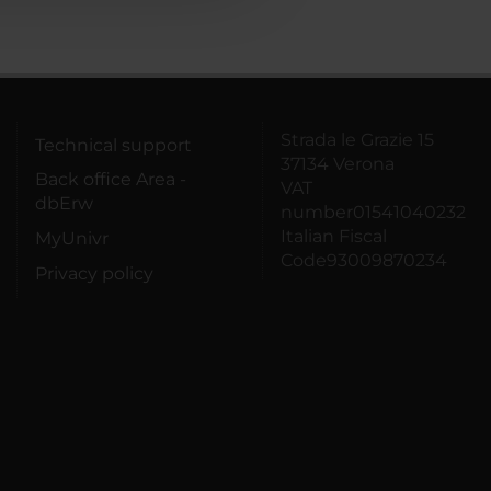
Strada le Grazie 15
Technical support
37134 Verona
Back office Area -
VAT
dbErw
number01541040232
Italian Fiscal
MyUnivr
Code93009870234
Privacy policy