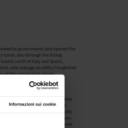
followed by governments and opened the
y funds, also through the listing
nland, north of Italy and Spain),
ative, who manage an utility troughtheir
ip of this cooperative simply
 right to take part to the annual
 decisions are taken.
 achieve multiple research aims.
 water price affordability, investments
Informazioni sui cookie
eratives and other water firms with
tor. The latter group includes: wholly
te firms, owned by private investors;
is project is to analyse the corporate