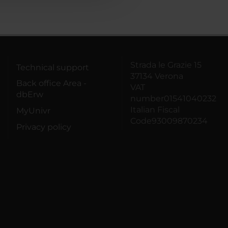
Strada le Grazie 15
Technical support
37134 Verona
Back office Area -
VAT
dbErw
number01541040232
Italian Fiscal
MyUnivr
Code93009870234
Privacy policy