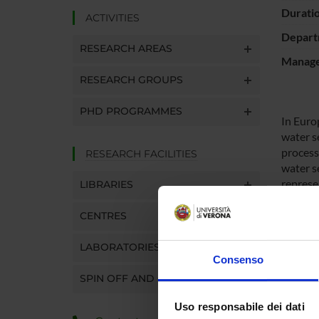
Durati
ACTIVITIES
Depart
RESEARCH AREAS
Manager
RESEARCH GROUPS
PHD PROGRAMMES
In Euro
water s
process
RESEARCH FACILITIES
water s
represe
LIBRARIES
trough t
assembl
CENTRES
The cur
Firstly 
LABORATORIES
Consenso
per cap
differe
SPIN OFF AND COMPANIES
publicl
Uso responsabile dei dati
and mix