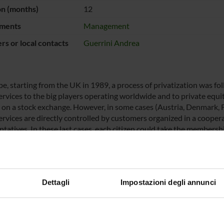
on (months)
12
ments
Management
s or local contacts
Guerrini Andrea
pe, starting from the UK in 1989, a process of privatization was 
ervices to the big players operating worldwide and to private equit
 on a stock exchange. However, in some cases (Austria, Denmark, Fi
ervices are directly controlled by customers organized in a cooper
ntatives. In these last cases, each citizen could take the membersh
he ownership of an apartment or farms in rural areas. This give the
y, where all relevant information should be discussed and relevant
rent project is focused on European water cooperatives in order to
it aims to demonstrate the existence of any differences in terms of
Dettagli
Impostazioni degli annunci
ita realization and capability to collect funds between water coop
nt ownership structures, with a more typical governance for the sec
y owned firms, as municipals or State owned company; wholly priva
ed firms, as Public-Private Partnership (PPP). The second aim of th