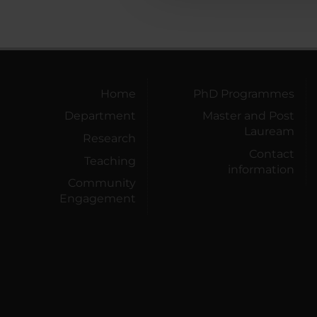
Home
PhD Programmes
Department
Master and Post
Lauream
Research
Contact
Teaching
information
Community
Engagement