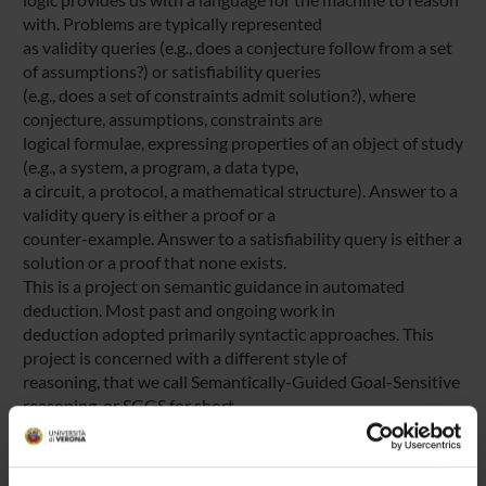
with. Problems are typically represented
as validity queries (e.g., does a conjecture follow from a set
of assumptions?) or satisfiability queries
(e.g., does a set of constraints admit solution?), where
conjecture, assumptions, constraints are
logical formulae, expressing properties of an object of study
(e.g., a system, a program, a data type,
a circuit, a protocol, a mathematical structure). Answer to a
validity query is either a proof or a
counter-example. Answer to a satisfiability query is either a
solution or a proof that none exists.
This is a project on semantic guidance in automated
deduction. Most past and ongoing work in
deduction adopted primarily syntactic approaches. This
project is concerned with a different style of
reasoning, that we call Semantically-Guided Goal-Sensitive
reasoning, or SGGS for short.
The distinguishing features of SGGS are (a) a very
expressive logic, namely first-order logic; (b)
semantic guidance by an initial interpretation, that gives