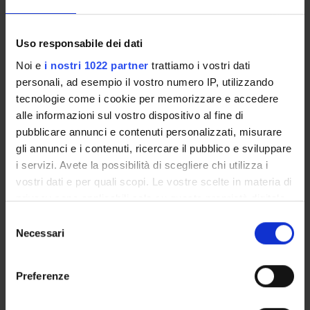
ACTIVITIES
Uso responsabile dei dati
Noi e
i nostri 1022 partner
trattiamo i vostri dati
RESEARCH AREAS
personali, ad esempio il vostro numero IP, utilizzando
tecnologie come i cookie per memorizzare e accedere
RESEARCH GROUPS
alle informazioni sul vostro dispositivo al fine di
PHD PROGRAMMES
pubblicare annunci e contenuti personalizzati, misurare
gli annunci e i contenuti, ricercare il pubblico e sviluppare
RESEARCH FACILITIES
i servizi. Avete la possibilità di scegliere chi utilizza i
vostri dati e per quali scopi. Le vostre scelte in materia di
LIBRARIES
privacy sono applicabili solo su questa proprietà digitale
in cui avete effettuato le vostre scelte. È possibile
Selezione
CENTRES
modificare o revocare il proprio consenso in qualsiasi
Necessari
del
momento dalla Dichiarazione sui cookie o facendo clic
consenso
LABORATORIES
sull'icona di attivazione della privacy.
Preferenze
SPIN OFF AND COMPANIES
Con il tuo consenso, vorremmo anche: