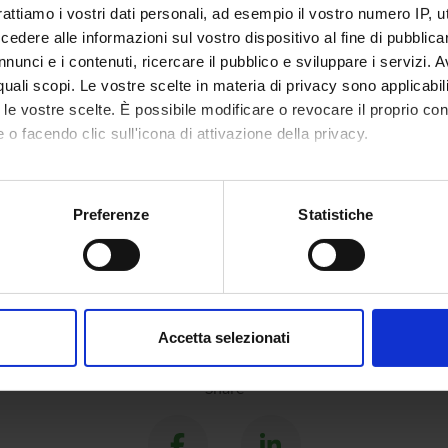
rattiamo i vostri dati personali, ad esempio il vostro numero IP, 
ECT PARTICIPANTS
dere alle informazioni sul vostro dispositivo al fine di pubblica
nunci e i contenuti, ricercare il pubblico e sviluppare i servizi. A
ristani
Full Professor
r quali scopi. Le vostre scelte in materia di privacy sono applicabi
to le vostre scelte. È possibile modificare o revocare il proprio 
 o facendo clic sull'icona di attivazione della privacy.
RCH AREAS INVOLVED IN THE PROJECT
mo anche:
genza Artificiale
oni sulla tua posizione geografica, con un'approssimazione di qu
Preferenze
Statistiche
ial intelligence
spositivo, scansionandolo attivamente alla ricerca di caratteristich
aborati i tuoi dati personali e imposta le tue preferenze nella
s
consenso in qualsiasi momento dalla Dichiarazione sui cookie.
Accetta selezionati
nalizzare contenuti ed annunci, per fornire funzionalità dei socia
inoltre informazioni sul modo in cui utilizzi il nostro sito con i n
Share
icità e social media, i quali potrebbero combinarle con altre inform
lizzo dei loro servizi.