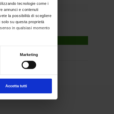
utilizzando tecnologie come i
re annunci e contenuti
vete la possibilità di scegliere
li solo su questa proprietà
consenso in qualsiasi momento
alche metro,
Marketing
e specifiche (impronte
ezione dettagli
. Puoi
Accetta tutti
l media e per analizzare il
ostri partner che si occupano
azioni che hai fornito loro o