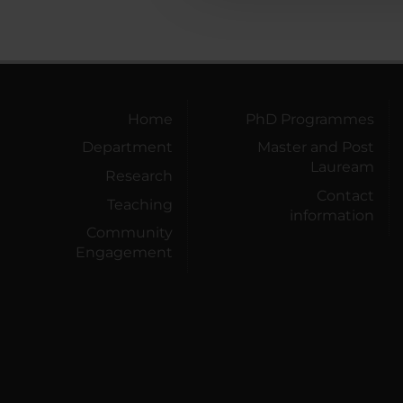
Home
PhD Programmes
Department
Master and Post
Lauream
Research
Contact
Teaching
information
Community
Engagement