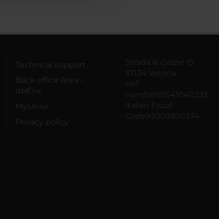
Strada le Grazie 15
Technical support
37134 Verona
Back office Area -
VAT
dbErw
number01541040232
Italian Fiscal
MyUnivr
Code93009870234
Privacy policy