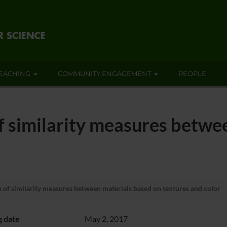
EACHING
COMMUNITY ENGAGEMENT
PEOPLE
f similarity measures betwe
 of similarity measures between materials based on textures and color
g date
May 2, 2017