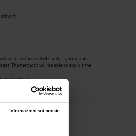
ering for
 determine the level of similarity from the
ages. The methods will be able to exploit the
mage retrieval.
partment
Informazioni sui cookie