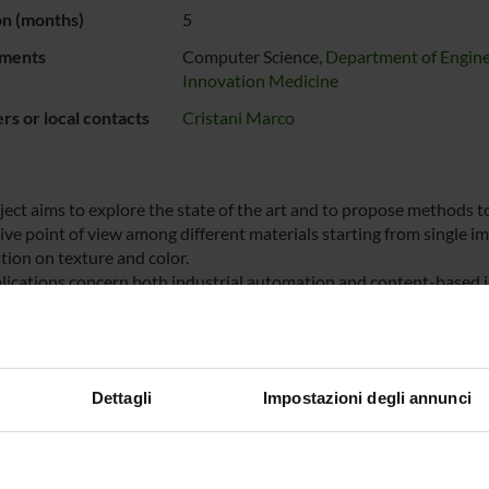
on (months)
5
ments
Computer Science,
Department of Engine
Innovation Medicine
s or local contacts
Cristani Marco
ject aims to explore the state of the art and to propose methods to
ive point of view among different materials starting from single im
tion on texture and color.
lications concern both industrial automation and content-based i
NSORS:
bedded Vision
Funds:
assigned and managed by the de
Dettagli
Impostazioni degli annunci
s.r.l.
Syllabus:
ART66 - Attività Commerciale