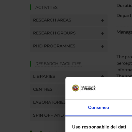
Durati
ACTIVITIES
Depart
RESEARCH AREAS
Manager
RESEARCH GROUPS
PHD PROGRAMMES
The pro
percept
RESEARCH FACILITIES
informa
The app
LIBRARIES
CENTRES
SPO
LABORATORIES
eVS em
Consenso
Systems 
SPIN OFF AND COMPANIES
Uso responsabile dei dati