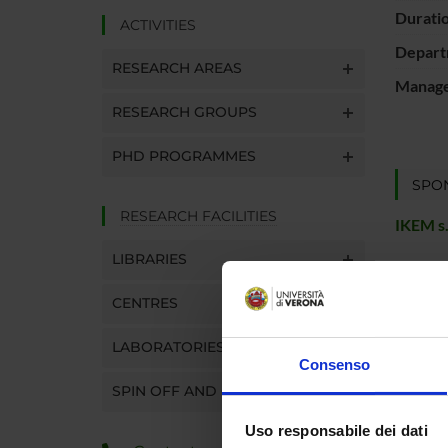
Durati
ACTIVITIES
Depart
RESEARCH AREAS
Manager
RESEARCH GROUPS
PHD PROGRAMMES
SPO
RESEARCH FACILITIES
IKEM s.r
LIBRARIES
CENTRES
PROJ
LABORATORIES
Matteo 
Consenso
SPIN OFF AND COMPANIES
Uso responsabile dei dati
RESEA