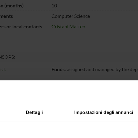
on (months)
10
ments
Computer Science
s or local contacts
Cristani Matteo
NSORS:
.l.
Funds:
assigned and managed by the de
ECT PARTICIPANTS
Cristani
Associate Professor
Dettagli
Impostazioni degli annunci
RCH AREAS INVOLVED IN THE PROJECT