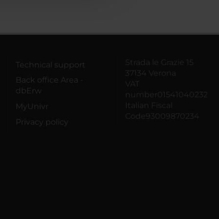
Strada le Grazie 15
Technical support
37134 Verona
Back office Area -
VAT
dbErw
number01541040232
Italian Fiscal
MyUnivr
Code93009870234
Privacy policy