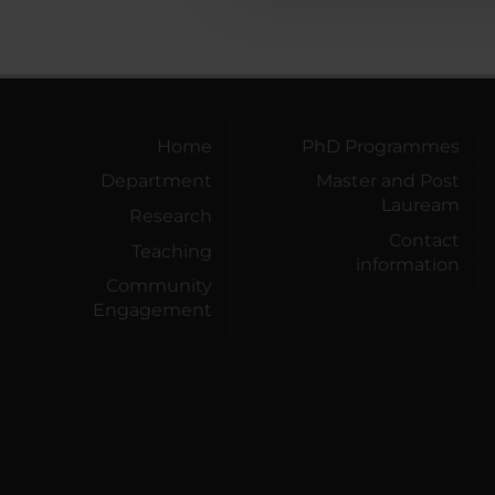
Home
PhD Programmes
Department
Master and Post
Lauream
Research
Contact
Teaching
information
Community
Engagement