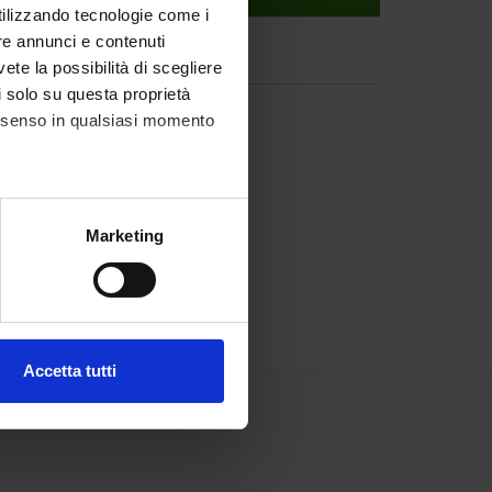
utilizzando tecnologie come i
re annunci e contenuti
vete la possibilità di scegliere
li solo su questa proprietà
consenso in qualsiasi momento
alche metro,
Marketing
e specifiche (impronte
ezione dettagli
. Puoi
Accetta tutti
l media e per analizzare il
ostri partner che si occupano
azioni che hai fornito loro o