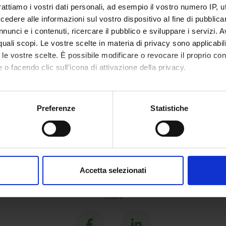
rattiamo i vostri dati personali, ad esempio il vostro numero IP, 
genza Artificiale
dere alle informazioni sul vostro dispositivo al fine di pubblica
ial intelligence
nunci e i contenuti, ricercare il pubblico e sviluppare i servizi. A
r quali scopi. Le vostre scelte in materia di privacy sono applicabi
to le vostre scelte. È possibile modificare o revocare il proprio 
 o facendo clic sull'icona di attivazione della privacy.
mo anche:
oni sulla tua posizione geografica, con un'approssimazione di qu
Preferenze
Statistiche
spositivo, scansionandolo attivamente alla ricerca di caratteristich
aborati i tuoi dati personali e imposta le tue preferenze nella
s
consenso in qualsiasi momento dalla Dichiarazione sui cookie.
Accetta selezionati
nalizzare contenuti ed annunci, per fornire funzionalità dei socia
inoltre informazioni sul modo in cui utilizzi il nostro sito con i n
Share
icità e social media, i quali potrebbero combinarle con altre inform
lizzo dei loro servizi.