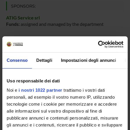
SPONSORS:
ATIG Service srl
Funds:
assigned and managed by the department
PROJECT PARTICIPANTS
Consenso
Dettagli
Impostazioni degli annunci
In
Matteo Cristani
Associate Professor
Uso responsabile dei dati
Noi e
i nostri 1022 partner
trattiamo i vostri dati
RESEARCH AREAS INVOLVED IN THE PROJECT
personali, ad esempio il vostro numero IP, utilizzando
Intelligenza Artificiale
tecnologie come i cookie per memorizzare e accedere
Artificial intelligence
alle informazioni sul vostro dispositivo al fine di
pubblicare annunci e contenuti personalizzati, misurare
gli annunci e i contenuti, ricercare il pubblico e sviluppare