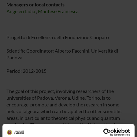
Managers or local contacts
Angeleri Lidia
,
Mantese Francesca
Progetto di Eccellenza della Fondazione Cariparo
Scientific Coordinator: Alberto Facchini, Università di
Padova
Period: 2012-2015
The goal of this project, involving researchers of the
universities of Padova, Verona, Udine, Torino, is to
encourage, promote and develop the research in some
fields of algebra which can be applied to other scientific
areas, in particular to theoretical physics and quantum
mechanics. The research activity at the University of
Verona is focused on the following themes: representation