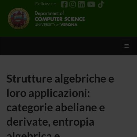
Follow on
Toggl
Strutture algebriche e
loro applicazioni:
categorie abeliane e
derivate, entropia
algebrica e