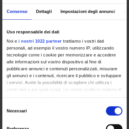
theory of algebras, category theory, homological algebra.
Consenso
Dettagli
Impostazioni degli annunci
In
SPONSORS:
Fondazione CARIPARO
Uso responsabile dei dati
Funds:
assigned and managed by an external body
Noi e
i nostri 1022 partner
trattiamo i vostri dati
personali, ad esempio il vostro numero IP, utilizzando
tecnologie come i cookie per memorizzare e accedere
alle informazioni sul vostro dispositivo al fine di
PROJECT PARTICIPANTS
pubblicare annunci e contenuti personalizzati, misurare
Lidia Angeleri
gli annunci e i contenuti, ricercare il pubblico e sviluppare
Full Professor
i servizi. Avete la possibilità di scegliere chi utilizza i
vostri dati e per quali scopi. Le vostre scelte in materia di
Francesca Mantese
privacy sono applicabili solo su questa proprietà digitale
Associate Professor
in cui avete effettuato le vostre scelte. È possibile
Selezione
modificare o revocare il proprio consenso in qualsiasi
Necessari
del
momento dalla Dichiarazione sui cookie o facendo clic
consenso
RESEARCH AREAS INVOLVED IN THE PROJECT
sull'icona di attivazione della privacy.
Preferenze