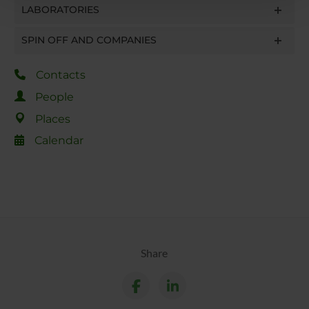
LABORATORIES
con altre informazioni che hai fornito loro o che hanno
raccolto dal tuo utilizzo dei loro servizi.
SPIN OFF AND COMPANIES
Contacts
People
Places
Calendar
Share