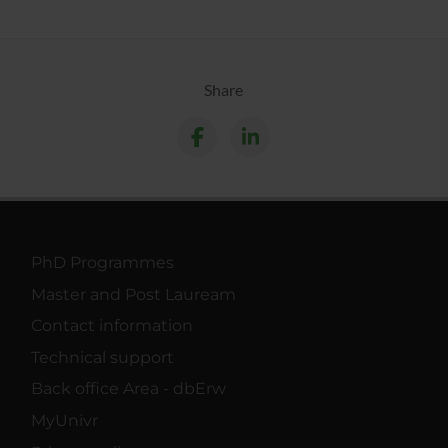
Share
PhD Programmes
Master and Post Lauream
Contact information
Technical support
Back office Area - dbErw
MyUnivr