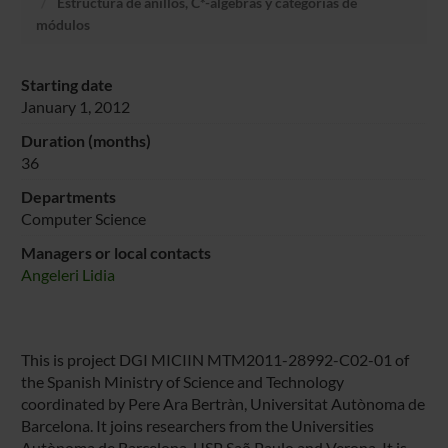
Estructura de anillos, C*-álgebras y categorías de
módulos
Starting date
January 1, 2012
Duration (months)
36
Departments
Computer Science
Managers or local contacts
Angeleri Lidia
This is project DGI MICIIN MTM2011-28992-C02-01 of
the Spanish Ministry of Science and Technology
coordinated by Pere Ara Bertràn, Universitat Autònoma de
Barcelona. It joins researchers from the Universities
Autònoma de Barcelona, USP Saõ Paulo and Verona. It is