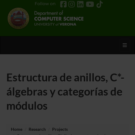
Follow on
Toggl
Estructura de anillos, C*-
álgebras y categorías de
módulos
Home
Research
Projects