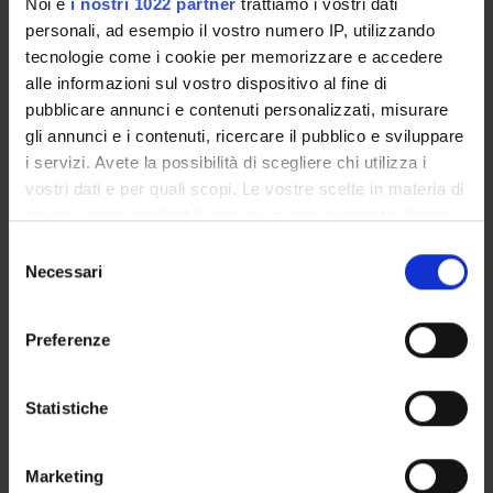
COLLABORATORI ESTERNI
Noi e
i nostri 1022 partner
trattiamo i vostri dati
personali, ad esempio il vostro numero IP, utilizzando
Pere Ara Bertrán
tecnologie come i cookie per memorizzare e accedere
Universitat Autònoma de Barcelona Matematica
alle informazioni sul vostro dispositivo al fine di
pubblicare annunci e contenuti personalizzati, misurare
gli annunci e i contenuti, ricercare il pubblico e sviluppare
RESEARCH AREAS INVOLVED IN THE PROJECT
i servizi. Avete la possibilità di scegliere chi utilizza i
vostri dati e per quali scopi. Le vostre scelte in materia di
Algebra, Geometria e Logica Matematica
privacy sono applicabili solo su questa proprietà digitale
Associative rings and algebras
in cui avete effettuato le vostre scelte. È possibile
Selezione
modificare o revocare il proprio consenso in qualsiasi
Necessari
del
momento dalla Dichiarazione sui cookie o facendo clic
consenso
sull'icona di attivazione della privacy.
Preferenze
ACTIVITIES
Con il tuo consenso, vorremmo anche:
RESEARCH AREAS
raccogliere informazioni sulla tua posizione
Statistiche
geografica, con un'approssimazione di qualche
RESEARCH GROUPS
metro,
Marketing
Identificare il tuo dispositivo, scansionandolo