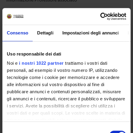
Jody Marca
Politecnico di Milano Dipartimento di Elettronica e
Informazione Assegnista
Consenso
Dettagli
Impostazioni degli annunci
In
Paolo Visentini
Politecnico di Milano Dipartimento di Elettronica e
Informazione Assegnista
Uso responsabile dei dati
Noi e
i nostri 1022 partner
trattiamo i vostri dati
personali, ad esempio il vostro numero IP, utilizzando
RESEARCH AREAS INVOLVED IN THE PROJECT
tecnologie come i cookie per memorizzare e accedere
Sistemi informativi ed analisi dei dati
alle informazioni sul vostro dispositivo al fine di
Information systems applications
pubblicare annunci e contenuti personalizzati, misurare
gli annunci e i contenuti, ricercare il pubblico e sviluppare
i servizi. Avete la possibilità di scegliere chi utilizza i
PUBLICATIONS
vostri dati e per quali scopi. Le vostre scelte in materia di
TITLE
privacy sono applicabili solo su questa proprietà digitale
Validation of Geographical Datasets against Spatial Constrai
in cui avete effettuato le vostre scelte. È possibile
Selezione