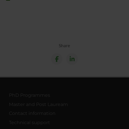
Share
PhD Programmes
Master and Post Lauream
Contact information
Technical support