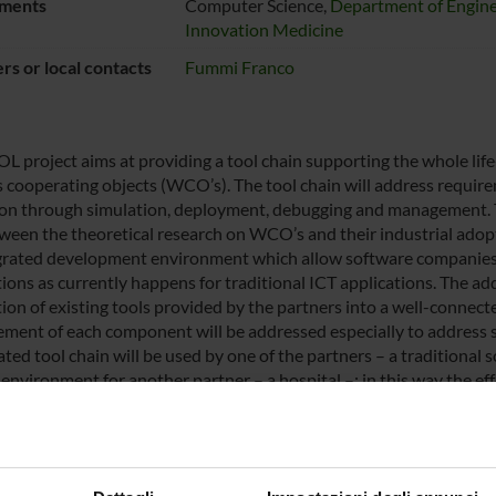
ments
Computer Science,
Department of Engine
Innovation Medicine
s or local contacts
Fummi Franco
L project aims at providing a tool chain supporting the whole life
s cooperating objects (WCO’s). The tool chain will address require
ion through simulation, deployment, debugging and management. The 
ween the theoretical research on WCO’s and their industrial adopt
grated development environment which allow software compani
ions as currently happens for traditional ICT applications. The add
ion of existing tools provided by the partners into a well-connecte
ment of each component will be addressed especially to address s
ated tool chain will be used by one of the partners – a traditional
environment for another partner – a hospital –; in this way the effe
n particular the aspects of tool usability by a company involved in 
icular application will be used by the hospital, the corresponding 
f applications such as monitoring and resource tracking.