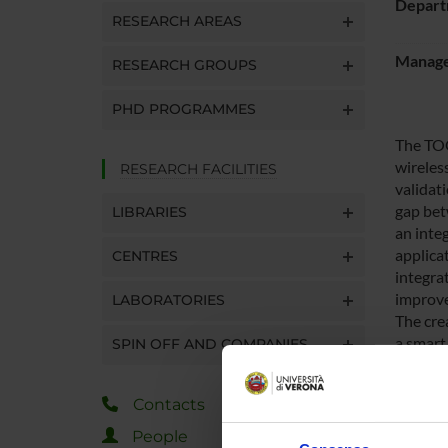
Depart
RESEARCH AREAS
Manager
RESEARCH GROUPS
PHD PROGRAMMES
The TOO
wireles
RESEARCH FACILITIES
validat
gap bet
LIBRARIES
an inte
applicat
CENTRES
integrat
improve
LABORATORIES
The cre
a smart 
SPIN OFF AND COMPANIES
shown, i
the part
Contacts
range o
People