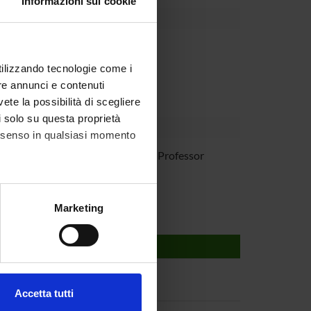
Informazioni sui cookie
utilizzando tecnologie come i
re annunci e contenuti
vete la possibilità di scegliere
li solo su questa proprietà
consenso in qualsiasi momento
uaglia
Associate Professor
alche metro,
Marketing
e specifiche (impronte
ezione dettagli
. Puoi
Accetta tutti
l media e per analizzare il