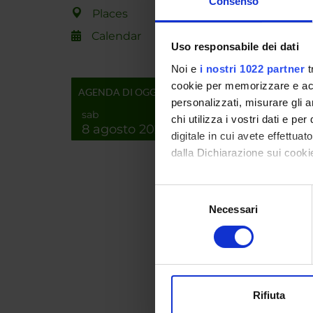
Consenso
Places
SPO
Calendar
7PQ V
Uso responsabile dei dati
POSIT
Noi e
i nostri 1022 partner
t
cookie per memorizzare e acce
AGENDA DI OGGI
personalizzati, misurare gli an
sab
chi utilizza i vostri dati e pe
8 agosto 2026
PROJ
digitale in cui avete effettua
dalla Dichiarazione sui cookie
Damian
Con il tuo consenso, vorrem
Franco
Selezione
raccogliere informazi
Necessari
del
Identificare il tuo di
consenso
digitali).
RESEA
Approfondisci come vengono el
Sistemi
modificare o ritirare il tuo 
Inform
Rifiuta
Utilizziamo i cookie per perso