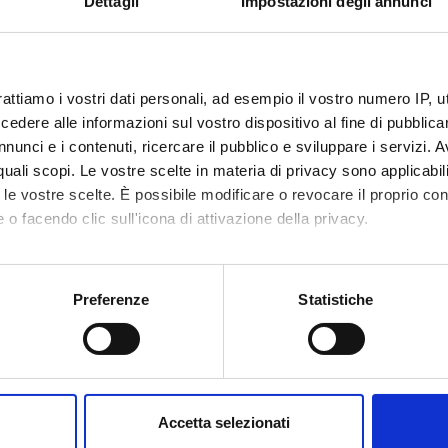
Dettagli
Impostazioni degli annunci
NSORS:
ALUTATI
Funds:
requested
IVAMENTE
Syllabus:
EUROPA - Progetti Europei
rattiamo i vostri dati personali, ad esempio il vostro numero IP, 
dere alle informazioni sul vostro dispositivo al fine di pubblica
nunci e i contenuti, ricercare il pubblico e sviluppare i servizi. A
r quali scopi. Le vostre scelte in materia di privacy sono applicabi
ECT PARTICIPANTS
to le vostre scelte. È possibile modificare o revocare il proprio 
 o facendo clic sull'icona di attivazione della privacy.
o Carra
Full Professor
Davide Q
mo anche:
 Fummi
Full Professor
oni sulla tua posizione geografica, con un'approssimazione di qu
Preferenze
Statistiche
spositivo, scansionandolo attivamente alla ricerca di caratteristich
RCH AREAS INVOLVED IN THE PROJECT
aborati i tuoi dati personali e imposta le tue preferenze nella
s
 informativi ed analisi dei dati
consenso in qualsiasi momento dalla Dichiarazione sui cookie.
ation systems applications
Accetta selezionati
nalizzare contenuti ed annunci, per fornire funzionalità dei socia