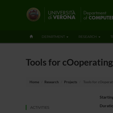
DEPARTMENT
RESEARCH
T
Tools for cOoperating
Home
Research
Projects
Tools for cOoperati
Startin
Durati
ACTIVITIES