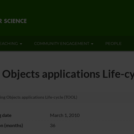
EACHING
COMMUNITY ENGAGEMENT
PEOPLE
 Objects applications Life-c
ng Objects applications Life-cycle (TOOL)
g date
March 1, 2010
on (months)
36