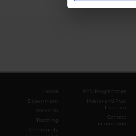
nostro traffico. Condividiamo 
di analisi dei dati web, pubbl
che hanno raccolto dal tuo uti
Home
PhD Programmes
Department
Master and Post
Lauream
Research
Contact
Teaching
information
Community