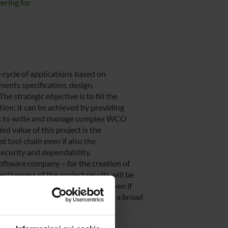
ering for
-cycle of applications based on
ments specification, design,
strategic objective is to fill the
ion; it can be achieved by providing
es to write and manage complex WCO
ed value of this project is the
d tool chain even if also the
ecurity and dependability.
 software company – for the creation of
ctiveness of the project results will be
traditional ICT and of security. Even if
use cases will chosen to represent a broad