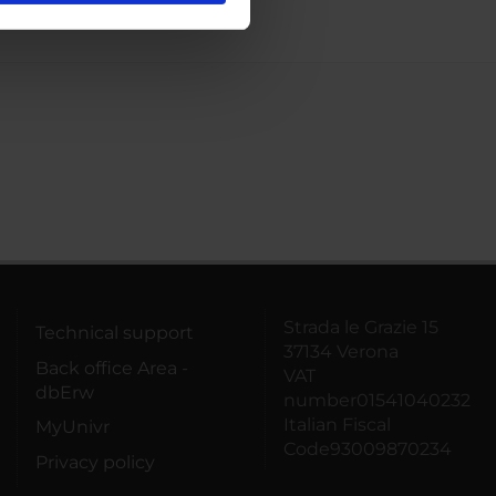
ostri partner che si occupano
azioni che hai fornito loro o
Strada le Grazie 15
Technical support
37134 Verona
Back office Area -
VAT
dbErw
number01541040232
Italian Fiscal
MyUnivr
Code93009870234
Privacy policy