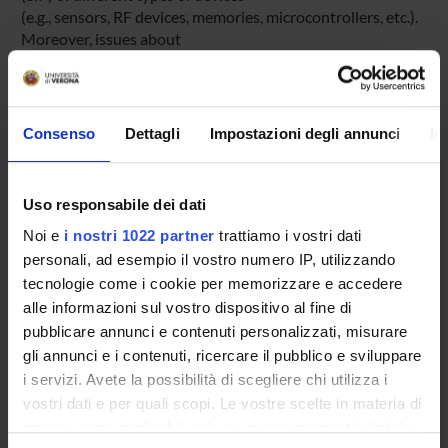
(e.g., sensors, RF devices, memories, microcontrollers, etc.).
Moreover, issues about
biocompatibility and airtightness should be addressed
when the SiP has to be in contact with
food. Furthermore, no high-end peak technologies must be
used in this context if the final
Consenso
Dettagli
Impostazioni degli annunci
In
price of the chip must be compatible with a spread diffusion
of it.
The MEALTH project aims at providing design technologies
Uso responsabile dei dati
for low-cost, biocompatible,
miniaturized, hermetic SiPs working at a very high
Noi e
i nostri 1022 partner
trattiamo i vostri dati
temperature, minimizing power
personali, ad esempio il vostro numero IP, utilizzando
consumption, while guaranteeing high dependability.
tecnologie come i cookie per memorizzare e accedere
alle informazioni sul vostro dispositivo al fine di
pubblicare annunci e contenuti personalizzati, misurare
SPONSORS:
gli annunci e i contenuti, ricercare il pubblico e sviluppare
i servizi. Avete la possibilità di scegliere chi utilizza i
7PQ VALUTATI POSITIVAMENTE
vostri dati e per quali scopi. Le vostre scelte in materia di
Funds:
requested
privacy sono applicabili solo su questa proprietà digitale
Syllabus:
EUROPA - Progetti Europei