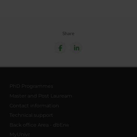
Share
PhD Programmes
Master and Post Lauream
Contact information
Technical support
Back office Area - dbErw
MyUnivr