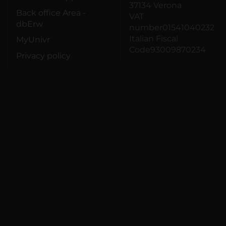
37134 Verona
Back office Area -
VAT
dbErw
number01541040232
Italian Fiscal
MyUnivr
Code93009870234
Privacy policy