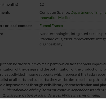
on (months)
12
ments
Computer Science,
Department of Engine
Innovation Medicine
s or local contacts
Fummi Franco
rd
Nanotechnologies, Integrated circuits pr
Standard cells, Yield improvement, Integr
diagnosability
ject can be divided in two main parts which face the yield improv
imization of the design and the optimization of the production pro
rt is subdivided in some subparts which represent the tasks report
 list of all parts and subparts; they will be described in depth in t
ield improvement through cells library characterization and pla
identification of the placement context-dependent standard ce
characterization of a standard cell library in terms of yield;
definition and design of a yield-aware place&route algorithm;
integration of the place&route algorithm in the standard prod