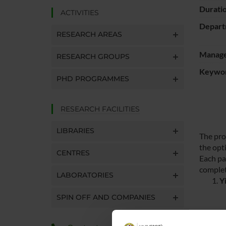
Durati
ACTIVITIES
Depart
RESEARCH AREAS
Manager
RESEARCH GROUPS
Keywo
PHD PROGRAMMES
RESEARCH FACILITIES
LIBRARIES
The pro
the opt
CENTRES
Each pa
complete
LABORATORIES
Y
SPIN OFF AND COMPANIES