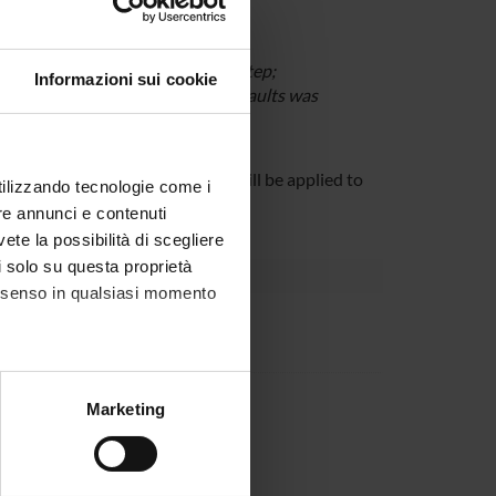
andard cells and fault models;
lt models found in the previous step;
Informazioni sui cookie
 them and the cells in which the faults was
two identified main techniques will be applied to
utilizzando tecnologie come i
vement achieved by the project.
re annunci e contenuti
vete la possibilità di scegliere
li solo su questa proprietà
consenso in qualsiasi momento
partment
eneo
partment
alche metro,
Marketing
eneo
e specifiche (impronte
ezione dettagli
. Puoi