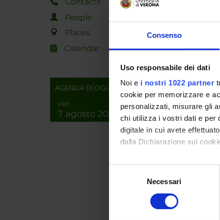
Contacts
Yi
People
Places
Consenso
Calendar
Uso responsabile dei dati
Both par
Noi e
i nostri 1022 partner
t
AGENDA DI OGGI
real IC
cookie per memorizzare e acce
ven
personalizzati, misurare gli an
7 agosto 2026
chi utilizza i vostri dati e pe
SPO
digitale in cui avete effettua
dalla Dichiarazione sui cookie
Ateneo
Con il tuo consenso, vorrem
Selezione
PDF Sol
raccogliere informazi
Necessari
del
Identificare il tuo di
consenso
digitali).
Approfondisci come vengono el