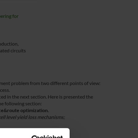
ering for
oduction,
ated circuits
ement problem from two different points of view:
cess.
ed in the next section. Here is presented the
he following section:
ce&route optimization.
ll level yield loss mechanisms;
uction flow.