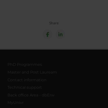
Share
PhD Programmes
Master and Post Lauream
Contact information
Technical support
Back office Area - dbErw
MyUnivr