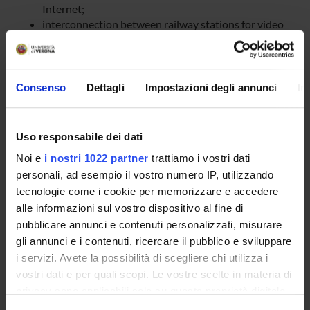
Internet;
interconnection between railway stations for video
surveillance and remote monitoring of systems.
To demonstrate the results of the project we will develop a
prototype of the embedded platform and a streaming
Consenso
Dettagli
Impostazioni degli annunci
In
application for the delivery of multimedia contents over the
on-board vehicular wireless LAN.
Uso responsabile dei dati
SPONSORS:
Noi e
i nostri 1022 partner
trattiamo i vostri dati
personali, ad esempio il vostro numero IP, utilizzando
Ateneo
tecnologie come i cookie per memorizzare e accedere
Funds:
assigned and managed by the department
alle informazioni sul vostro dispositivo al fine di
Syllabus:
PROGATENEO - Progetti d'Ateneo
pubblicare annunci e contenuti personalizzati, misurare
Delta Sistemi s.r.l.
gli annunci e i contenuti, ricercare il pubblico e sviluppare
Funds:
assigned and managed by the department
i servizi. Avete la possibilità di scegliere chi utilizza i
Syllabus:
PROGATENEO - Progetti d'Ateneo
vostri dati e per quali scopi. Le vostre scelte in materia di
privacy sono applicabili solo su questa proprietà digitale
in cui avete effettuato le vostre scelte. È possibile