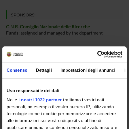
SPONSORS:
C.N.R. Consiglio Nazionale delle Ricerche
Funds:
assigned and managed by the department
PROJECT PARTICIPANTS
Nicola Drago
Consenso
Dettagli
Impostazioni degli annunci
In
Temporary Professor
Alessandro Fin
Uso responsabile dei dati
Franco Fummi
Noi e
i nostri 1022 partner
trattiamo i vostri dati
Full Professor
personali, ad esempio il vostro numero IP, utilizzando
Massimo Poncino
tecnologie come i cookie per memorizzare e accedere
alle informazioni sul vostro dispositivo al fine di
Graziano Pravadelli
pubblicare annunci e contenuti personalizzati, misurare