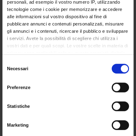
GOVERNANCE
personali, ad esempio il vostro numero IP, utilizzando
tecnologie come i cookie per memorizzare e accedere
COMMISSIONI
alle informazioni sul vostro dispositivo al fine di
pubblicare annunci e contenuti personalizzati, misurare
UFFICI E STRUTTURE DI SERVIZIO
gli annunci e i contenuti, ricercare il pubblico e sviluppare
i servizi. Avete la possibilità di scegliere chi utilizza i
SERVIZI DI SEGRETERIA STUDENTI
vostri dati e per quali scopi. Le vostre scelte in materia di
privacy sono applicabili solo su questa proprietà digitale
STRUTTURE DEL DIPARTIMENTO
in cui avete effettuato le vostre scelte. È possibile
Selezione
modificare o revocare il proprio consenso in qualsiasi
Necessari
BIBLIOTECHE
del
momento dalla Dichiarazione sui cookie o facendo clic
consenso
sull'icona di attivazione della privacy.
CENTRI
Preferenze
LABORATORI
Con il tuo consenso, vorremmo anche:
raccogliere informazioni sulla tua posizione
Statistiche
SPIN OFF E AZIENDE
geografica, con un'approssimazione di qualche
metro,
Contatti
Marketing
Identificare il tuo dispositivo, scansionandolo
Persone
attivamente alla ricerca di caratteristiche specifiche