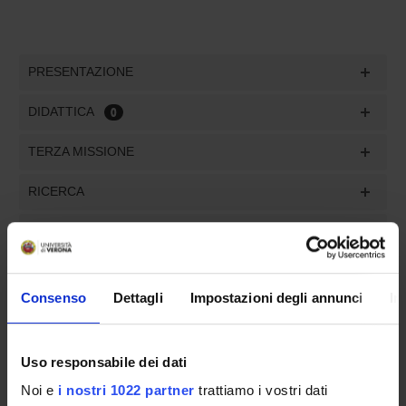
PRESENTAZIONE
DIDATTICA
0
TERZA MISSIONE
RICERCA
PROGETTI
INCARICHI
Consenso
Dettagli
Impostazioni degli annunci
In
Uso responsabile dei dati
ORGANIZZAZIONE
Noi e
i nostri 1022 partner
trattiamo i vostri dati