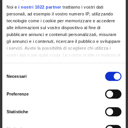
Noi e
i nostri 1022 partner
trattiamo i vostri dati
GOVERNANCE
personali, ad esempio il vostro numero IP, utilizzando
tecnologie come i cookie per memorizzare e accedere
COMMITTEES
alle informazioni sul vostro dispositivo al fine di
pubblicare annunci e contenuti personalizzati, misurare
DEPARTMENT ADMINISTRATION OFFICES
gli annunci e i contenuti, ricercare il pubblico e sviluppare
i servizi. Avete la possibilità di scegliere chi utilizza i
STUDENT ADMINISTRATION OFFICES
vostri dati e per quali scopi. Le vostre scelte in materia di
privacy sono applicabili solo su questa proprietà digitale
DEPARTMENT FACILITIES
in cui avete effettuato le vostre scelte. È possibile
Selezione
modificare o revocare il proprio consenso in qualsiasi
LIBRARIES
Necessari
del
momento dalla Dichiarazione sui cookie o facendo clic
consenso
CENTRES
sull'icona di attivazione della privacy.
Preferenze
LABORATORIES
Con il tuo consenso, vorremmo anche:
raccogliere informazioni sulla tua posizione
Statistiche
SPIN OFF AND COMPANIES
geografica, con un'approssimazione di qualche
metro,