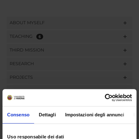
ABOUT MYSELF
TEACHING
6
THIRD MISSION
RESEARCH
PROJECTS
PUBLICATIONS
ASSIGNMENTS
Consenso
Dettagli
Impostazioni degli annunci
In
Uso responsabile dei dati
ORGANIZATION