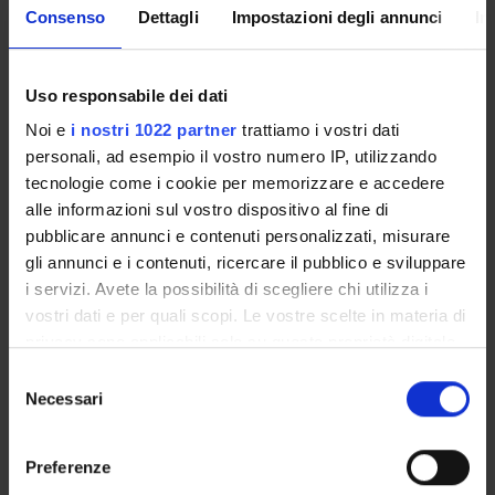
TERZA MISSIONE
Consenso
Dettagli
Impostazioni degli annunci
In
RICERCA
Uso responsabile dei dati
PROGETTI
Noi e
i nostri 1022 partner
trattiamo i vostri dati
PUBBLICAZIONI
personali, ad esempio il vostro numero IP, utilizzando
tecnologie come i cookie per memorizzare e accedere
INCARICHI
alle informazioni sul vostro dispositivo al fine di
pubblicare annunci e contenuti personalizzati, misurare
gli annunci e i contenuti, ricercare il pubblico e sviluppare
i servizi. Avete la possibilità di scegliere chi utilizza i
vostri dati e per quali scopi. Le vostre scelte in materia di
ORGANIZZAZIONE
privacy sono applicabili solo su questa proprietà digitale
COMMISSIONI
in cui avete effettuato le vostre scelte. È possibile
Selezione
modificare o revocare il proprio consenso in qualsiasi
Necessari
del
GOVERNANCE
momento dalla Dichiarazione sui cookie o facendo clic
consenso
sull'icona di attivazione della privacy.
UFFICI E STRUTTURE DI SERVIZIO
Preferenze