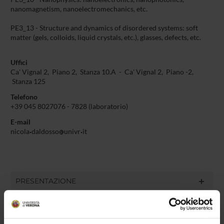
nanomagnetism, nanoelectromechanics, etc.
PE3_13 - Structure and dynamics of disordered systems: soft
matter (gels, colloids, liquid crystals, etc.), glasses, defects, etc.
Uffici
Ca' Vignal 2, Piano 2, Stanza 10.A
-
Ca' Vignal 2, Piano -2,
Stanza 125
Telefono
+39 045 8027076 - 7828 (laboratorio)
E-mail
nicola
daldosso
univr
it
PRESENTAZIONE
DIDATTICA
5