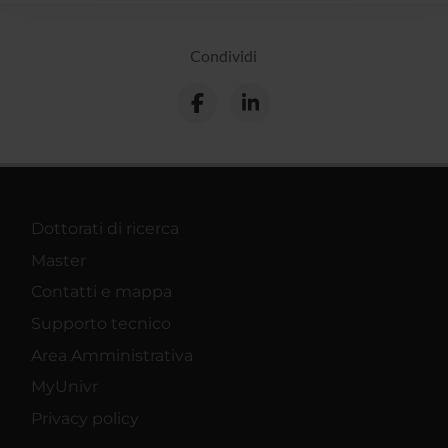
raccolto dal tuo utilizzo dei loro servizi.
Condividi
Dottorati di ricerca
Master
Contatti e mappa
Supporto tecnico
Area Amministrativa
MyUnivr
Privacy policy