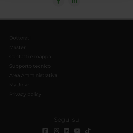
raccolto dal tuo utilizzo dei loro servizi.
Dottorati
Master
Contatti e mappa
Supporto tecnico
Area Amministrativa
MyUnivr
Privacy policy
Segui su