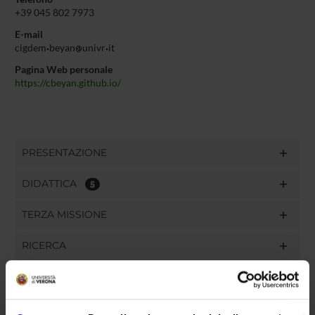
+39 045 802 7973
E-mail
cigdem
beyan
univr
it
Pagina Web personale
https://cbeyan.github.io/
PRESENTAZIONE
DIDATTICA
5
TERZA MISSIONE
RICERCA
PROGETTI
PUBBLICAZIONI