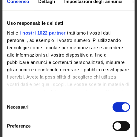
Consenso
Dettagli
Impostazioni degli annunci
In
INCARICHI
Uso responsabile dei dati
Noi e
i nostri 1022 partner
trattiamo i vostri dati
personali, ad esempio il vostro numero IP, utilizzando
ORGANIZZAZIONE
tecnologie come i cookie per memorizzare e accedere
alle informazioni sul vostro dispositivo al fine di
GOVERNANCE
pubblicare annunci e contenuti personalizzati, misurare
gli annunci e i contenuti, ricercare il pubblico e sviluppare
COMMISSIONI
i servizi. Avete la possibilità di scegliere chi utilizza i
UFFICI E STRUTTURE DI SERVIZIO
vostri dati e per quali scopi. Le vostre scelte in materia di
privacy sono applicabili solo su questa proprietà digitale
SERVIZI DI SEGRETERIA STUDENTI
in cui avete effettuato le vostre scelte. È possibile
Selezione
modificare o revocare il proprio consenso in qualsiasi
Necessari
del
STRUTTURE DEL DIPARTIMENTO
momento dalla Dichiarazione sui cookie o facendo clic
consenso
sull'icona di attivazione della privacy.
BIBLIOTECHE
Preferenze
Con il tuo consenso, vorremmo anche: