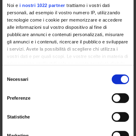
GOVERNANCE
Noi e
i nostri 1022 partner
trattiamo i vostri dati
personali, ad esempio il vostro numero IP, utilizzando
COMMISSIONI
tecnologie come i cookie per memorizzare e accedere
alle informazioni sul vostro dispositivo al fine di
UFFICI E STRUTTURE DI SERVIZIO
pubblicare annunci e contenuti personalizzati, misurare
SERVIZI DI SEGRETERIA STUDENTI
gli annunci e i contenuti, ricercare il pubblico e sviluppare
i servizi. Avete la possibilità di scegliere chi utilizza i
vostri dati e per quali scopi. Le vostre scelte in materia di
STRUTTURE DEL DIPARTIMENTO
privacy sono applicabili solo su questa proprietà digitale
BIBLIOTECHE
in cui avete effettuato le vostre scelte. È possibile
Selezione
modificare o revocare il proprio consenso in qualsiasi
Necessari
del
CENTRI
momento dalla Dichiarazione sui cookie o facendo clic
consenso
sull'icona di attivazione della privacy.
LABORATORI
Preferenze
Con il tuo consenso, vorremmo anche:
SPIN OFF E AZIENDE
raccogliere informazioni sulla tua posizione
Statistiche
geografica, con un'approssimazione di qualche
Contatti
metro,
Persone
Marketing