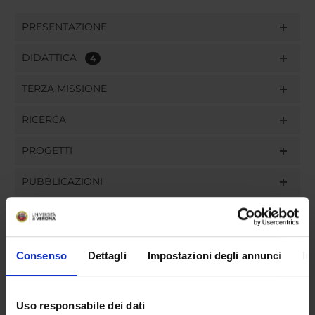
PRESENTAZIONE
DIDATTICA
4
TERZA MISSIONE
RICERCA
PROGETTI
PUBBLICAZIONI
INCARICHI
Consenso
Dettagli
Impostazioni degli annunci
In
ORGANIZZAZIONE
Uso responsabile dei dati