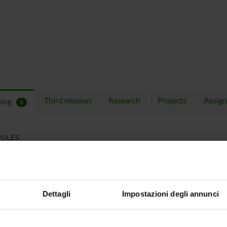
Third mission
Research
Projects
Assig
hing
0
ULES
 running in the period selected:
0
.
n the module to see the timetable and course details.
Dettagli
Impostazioni degli annunci