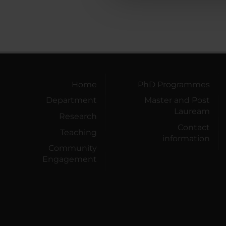
Home
PhD Programmes
Department
Master and Post
Lauream
Research
Contact
Teaching
information
Community
Engagement