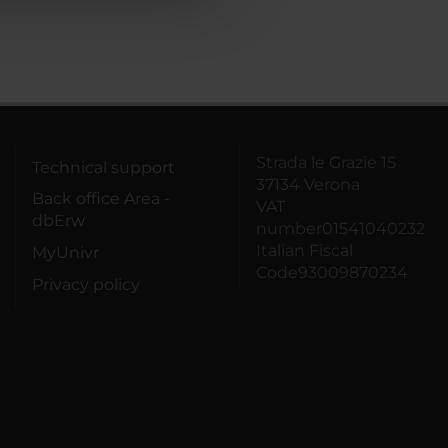
Strada le Grazie 15
Technical support
37134 Verona
Back office Area -
VAT
dbErw
number01541040232
Italian Fiscal
MyUnivr
Code93009870234
Privacy policy