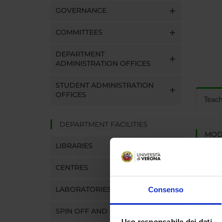
GOVERNANCE
COMMITTEES
DEPARTMENT
ADMINISTRATION OFFICES
STUDENT ADMINISTRATION
OFFICES
Teac
DEPARTMENT FACILITIES
MOD
LIBRARIES
Modules
Click o
CENTRES
LABORATORIES
Consenso
SPIN OFF AND COMPANIES
Uso responsabile dei dati