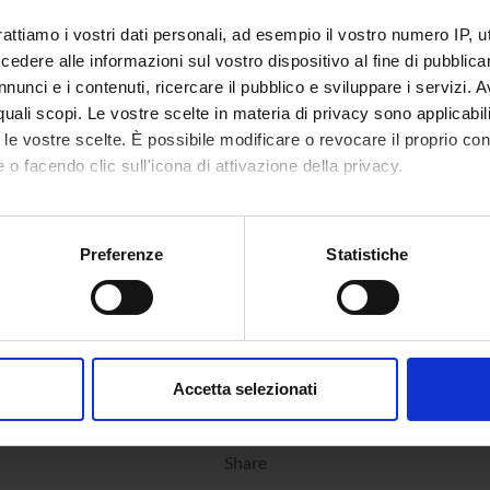
rattiamo i vostri dati personali, ad esempio il vostro numero IP, 
dere alle informazioni sul vostro dispositivo al fine di pubblica
nunci e i contenuti, ricercare il pubblico e sviluppare i servizi. A
r quali scopi. Le vostre scelte in materia di privacy sono applicabi
to le vostre scelte. È possibile modificare o revocare il proprio 
 o facendo clic sull'icona di attivazione della privacy.
mo anche:
oni sulla tua posizione geografica, con un'approssimazione di qu
Preferenze
Statistiche
spositivo, scansionandolo attivamente alla ricerca di caratteristich
aborati i tuoi dati personali e imposta le tue preferenze nella
s
consenso in qualsiasi momento dalla Dichiarazione sui cookie.
Accetta selezionati
nalizzare contenuti ed annunci, per fornire funzionalità dei socia
inoltre informazioni sul modo in cui utilizzi il nostro sito con i n
Share
icità e social media, i quali potrebbero combinarle con altre inform
lizzo dei loro servizi.