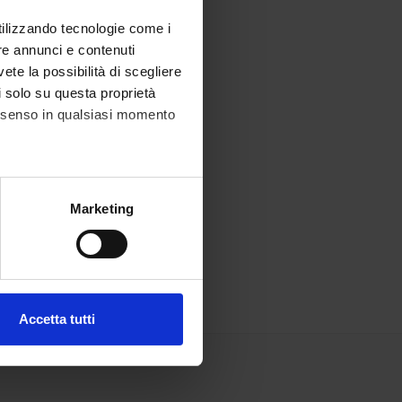
utilizzando tecnologie come i
re annunci e contenuti
vete la possibilità di scegliere
li solo su questa proprietà
consenso in qualsiasi momento
alche metro,
Marketing
e specifiche (impronte
ezione dettagli
. Puoi
Accetta tutti
l media e per analizzare il
ostri partner che si occupano
azioni che hai fornito loro o