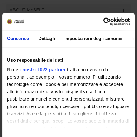
ABOUT MYSELF
TEACHING
4
THIRD MISSION
Consenso
Dettagli
Impostazioni degli annunci
In
RESEARCH
Uso responsabile dei dati
PROJECTS
Noi e
i nostri 1022 partner
trattiamo i vostri dati
PUBLICATIONS
personali, ad esempio il vostro numero IP, utilizzando
tecnologie come i cookie per memorizzare e accedere
ASSIGNMENTS
alle informazioni sul vostro dispositivo al fine di
pubblicare annunci e contenuti personalizzati, misurare
gli annunci e i contenuti, ricercare il pubblico e sviluppare
i servizi. Avete la possibilità di scegliere chi utilizza i
vostri dati e per quali scopi. Le vostre scelte in materia di
ORGANIZATION
privacy sono applicabili solo su questa proprietà digitale
in cui avete effettuato le vostre scelte. È possibile