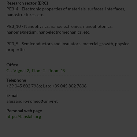
Research sector (ERC)
PE3_4 - Electronic properties of materials, surfaces, interfaces,
nanostructures, etc.
PE3_10 - Nanophysics: nanoelectronics, nanophotonics,
nanomagnetism, nanoelectromechanics, etc.
PE3_5 - Semiconductors and insulators: material growth, physical
properties
Office
Ca' Vignal 2, Floor 2, Room 19
Telephone
+39 045 802 7936; Lab: +39 045 802 7808
E-mail
alessandro
romeo
univr
it
Personal web page
https://lapslab.org