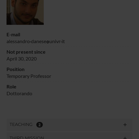
E-mail
alessandro
danese
univr
it
Not present since
April 30, 2020
Position
Temporary Professor
Role
Dottorando
TEACHING
2
THIRD MISSION