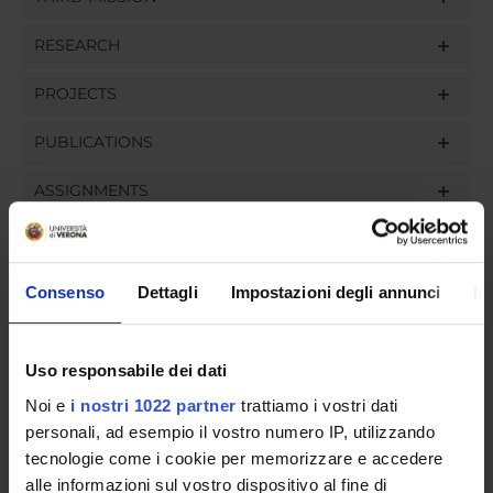
RESEARCH
PROJECTS
PUBLICATIONS
ASSIGNMENTS
Consenso
Dettagli
Impostazioni degli annunci
In
ORGANIZATION
GOVERNANCE
Uso responsabile dei dati
Noi e
i nostri 1022 partner
trattiamo i vostri dati
COMMITTEES
personali, ad esempio il vostro numero IP, utilizzando
DEPARTMENT ADMINISTRATION OFFICES
tecnologie come i cookie per memorizzare e accedere
alle informazioni sul vostro dispositivo al fine di