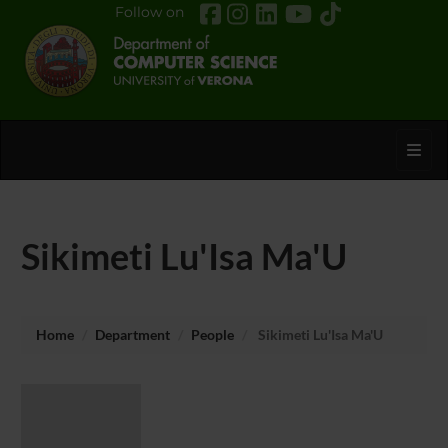
Follow on
Toggl
Sikimeti Lu'Isa Ma'U
Home
Department
People
Sikimeti Lu'Isa Ma'U