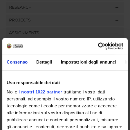
RESEARCH
PROJECTS
ASSIGNMENTS
Consenso
Dettagli
Impostazioni degli annunci
In
ORGANIZATION
GOVERNANCE
Uso responsabile dei dati
COMMITTEES
Noi e
i nostri 1022 partner
trattiamo i vostri dati
personali, ad esempio il vostro numero IP, utilizzando
DEPARTMENT ADMINISTRATION OFFICES
tecnologie come i cookie per memorizzare e accedere
alle informazioni sul vostro dispositivo al fine di
STUDENT ADMINISTRATION OFFICES
pubblicare annunci e contenuti personalizzati, misurare
gli annunci e i contenuti, ricercare il pubblico e sviluppare
DEPARTMENT FACILITIES