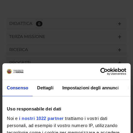
DIDATTICA
0
TERZA MISSIONE
RICERCA
PROGETTI
INCARICHI
Consenso
Dettagli
Impostazioni degli annunci
In
ORGANIZZAZIONE
Uso responsabile dei dati
Noi e
i nostri 1022 partner
trattiamo i vostri dati
GOVERNANCE
personali, ad esempio il vostro numero IP, utilizzando
tecnologie come i cookie per memorizzare e accedere