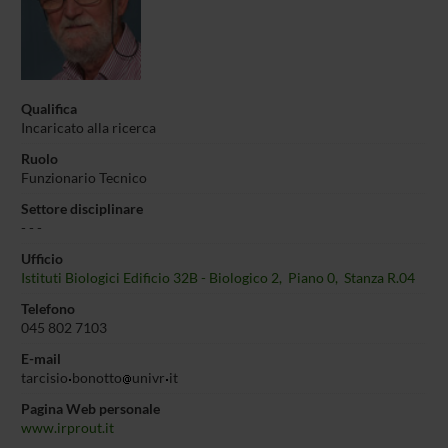
Qualifica
Incaricato alla ricerca
Ruolo
Funzionario Tecnico
Settore disciplinare
- - -
Ufficio
Istituti Biologici Edificio 32B - Biologico 2, Piano 0, Stanza R.04
Telefono
045 802 7103
E-mail
tarcisio
bonotto
univr
it
Pagina Web personale
www.irprout.it