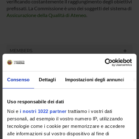
verificando costantemente il raggiungimento degli obiettivi
prefissati. La Commissione è uno dei soggetti del sistema di
Assicurazione della Qualità di Ateneo
.
MEMBERS
Claudia Bazzani
Member
Consenso
Dettagli
Impostazioni degli annunci
In
Sara Cacciavillani
Member
Uso responsabile dei dati
Luca Di Persio
Member
Noi e
i nostri 1022 partner
trattiamo i vostri dati
personali, ad esempio il vostro numero IP, utilizzando
tecnologie come i cookie per memorizzare e accedere
alle informazioni sul vostro dispositivo al fine di
RECORDS AND DOCUMENTS