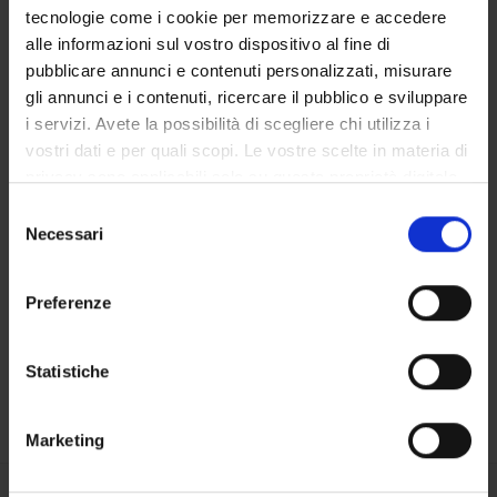
tecnologie come i cookie per memorizzare e accedere
alle informazioni sul vostro dispositivo al fine di
STUDYING
pubblicare annunci e contenuti personalizzati, misurare
gli annunci e i contenuti, ricercare il pubblico e sviluppare
COURSES
i servizi. Avete la possibilità di scegliere chi utilizza i
vostri dati e per quali scopi. Le vostre scelte in materia di
PHD PROGRAMMES AND POSTGRADUATE
TRAINING
privacy sono applicabili solo su questa proprietà digitale
in cui avete effettuato le vostre scelte. È possibile
Selezione
modificare o revocare il proprio consenso in qualsiasi
Contacts
Necessari
del
momento dalla Dichiarazione sui cookie o facendo clic
consenso
People
sull'icona di attivazione della privacy.
Preferenze
Places
Con il tuo consenso, vorremmo anche:
Calendar
raccogliere informazioni sulla tua posizione
Statistiche
geografica, con un'approssimazione di qualche
metro,
Marketing
Identificare il tuo dispositivo, scansionandolo
attivamente alla ricerca di caratteristiche specifiche