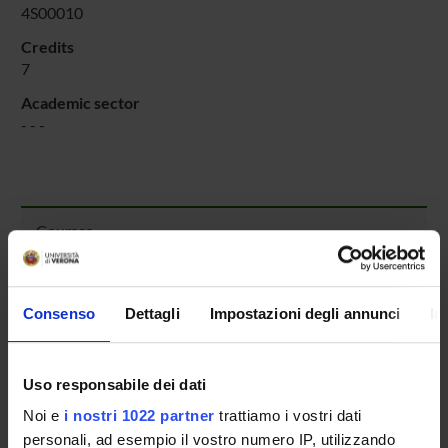
4S00010
Credits
7
Academic sector
- - -
Courses
Academic Calendar
Didactic plan and student's guide
Exam calendar
Consenso
Dettagli
Impostazioni degli annunci
In
Governing bodies
Notices
Uso responsabile dei dati
Scholarships and Grants
Housing service
Noi e
i nostri 1022 partner
trattiamo i vostri dati
Documents
personali, ad esempio il vostro numero IP, utilizzando