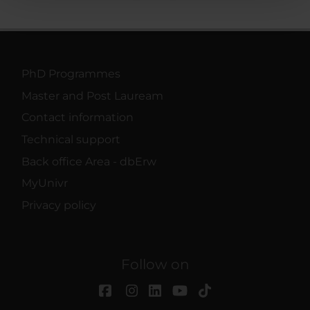
pubblicità e social media, i quali potrebbero combinarle
con altre informazioni che hai fornito loro o che hanno
raccolto dal tuo utilizzo dei loro servizi.
PhD Programmes
Master and Post Lauream
Contact information
Technical support
Back office Area - dbErw
MyUnivr
Privacy policy
Follow on