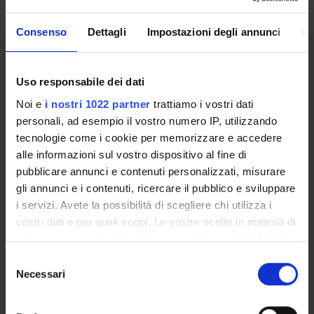
Consenso
Dettagli
Impostazioni degli annunci
In
Overview
Enrolment Procedures and Admission Requirements
Uso responsabile dei dati
Courses
Noi e
i nostri 1022 partner
trattiamo i vostri dati
Academic Calendar
personali, ad esempio il vostro numero IP, utilizzando
Lesson timetable
tecnologie come i cookie per memorizzare e accedere
Degree Programme
alle informazioni sul vostro dispositivo al fine di
Exam calendar
pubblicare annunci e contenuti personalizzati, misurare
gli annunci e i contenuti, ricercare il pubblico e sviluppare
Notices
i servizi. Avete la possibilità di scegliere chi utilizza i
Thesis and internship proposals
vostri dati e per quali scopi. Le vostre scelte in materia di
Governing bodies
privacy sono applicabili solo su questa proprietà digitale
Faculty staff
in cui avete effettuato le vostre scelte. È possibile
Selezione
Scholarships and Grants
modificare o revocare il proprio consenso in qualsiasi
Necessari
del
Erasmus+ and other experiences abroad
momento dalla Dichiarazione sui cookie o facendo clic
consenso
Housing service
sull'icona di attivazione della privacy.