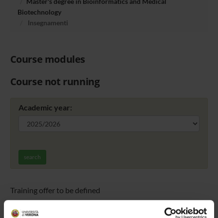
Master's degree in Bioinformatics and Medical
Biotechnology
Insegnamenti
Course modules
Course not running
Academic year:
search
Training offer to be defined
FURTHER DIDACTIC ACTIVITIES