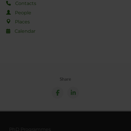
Contacts
People
Places
Calendar
Share
PhD Programmes