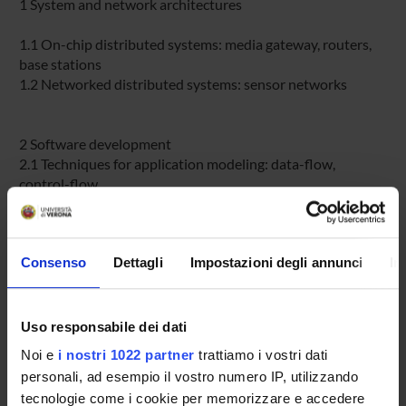
1 System and network architectures
1.1 On-chip distributed systems: media gateway, routers,
base stations
1.2 Networked distributed systems: sensor networks
2 Software development
2.1 Techniques for application modeling: data-flow,
control-flow
2.2 Parallel compilers: OpenMP, MachSuif
2.3 Programming models: Pthreads, message passing,
shared memory
Consenso
Dettagli
Impostazioni degli annunci
In
3 Operating systems and middleware
Uso responsabile dei dati
3.1 Operating systems for multiprocessors: Linux SMP,
Noi e
i nostri 1022 partner
trattiamo i vostri dati
embedded RTOS
personali, ad esempio il vostro numero IP, utilizzando
3.2 Middleware and libraries for communication and
tecnologie come i cookie per memorizzare e accedere
synchronization