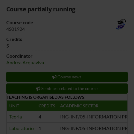
Course partially running
Course code
4S01924
Credits
5
Coordinator
Andrea Acquaviva
Course news
Seminars related to the course
TEACHING IS ORGANISED AS FOLLOWS:
UNIT
CREDITS
ACADEMIC SECTOR
Teoria
4
ING-INF/05-INFORMATION PROC
Laboratorio
1
ING-INF/05-INFORMATION PROC