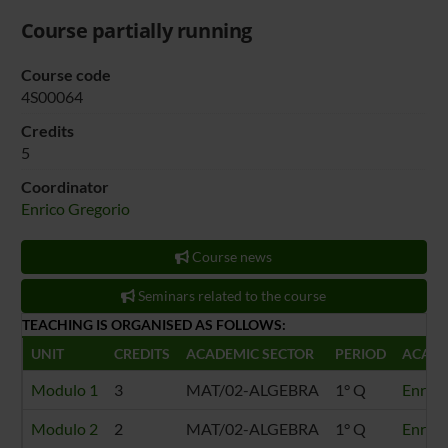
Course partially running
Course code
4S00064
Credits
5
Coordinator
Enrico Gregorio
Course news
Seminars related to the course
TEACHING IS ORGANISED AS FOLLOWS:
UNIT
CREDITS
ACADEMIC SECTOR
PERIOD
ACADE
Modulo 1
3
MAT/02-ALGEBRA
1° Q
Enrico
Modulo 2
2
MAT/02-ALGEBRA
1° Q
Enrico