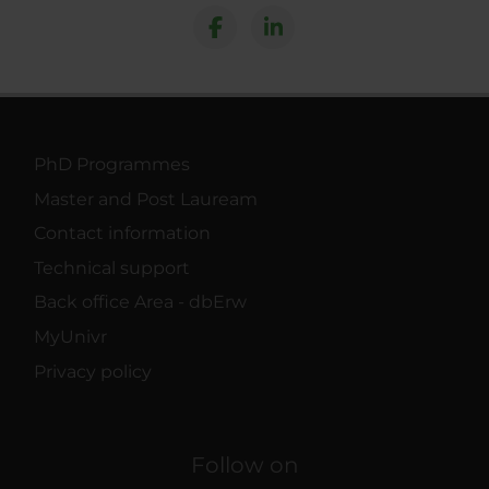
PhD Programmes
Master and Post Lauream
Contact information
Technical support
Back office Area - dbErw
MyUnivr
Privacy policy
Follow on