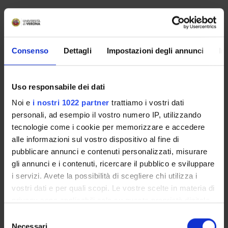
Module: Modulo 2
-------
Consenso
Dettagli
Impostazioni degli annunci
In
Algebraic curves, tangent lines and singular points.
The projective plane.
Homogeneous polynomials and curves in the projective
plane.
Uso responsabile dei dati
Canonical form of a nonsingular cubic.
Noi e
i nostri 1022 partner
trattiamo i vostri dati
The group of a nonsingular cubic.
personali, ad esempio il vostro numero IP, utilizzando
Cryptography on elliptic curves of degree three.
tecnologie come i cookie per memorizzare e accedere
alle informazioni sul vostro dispositivo al fine di
pubblicare annunci e contenuti personalizzati, misurare
ASSESSMENT METHODS AND CRITERIA
gli annunci e i contenuti, ricercare il pubblico e sviluppare
i servizi. Avete la possibilità di scegliere chi utilizza i
Module: Modulo 1
vostri dati e per quali scopi. Le vostre scelte in materia di
-------
privacy sono applicabili solo su questa proprietà digitale
in cui avete effettuato le vostre scelte. È possibile
Selezione
modificare o revocare il proprio consenso in qualsiasi
Necessari