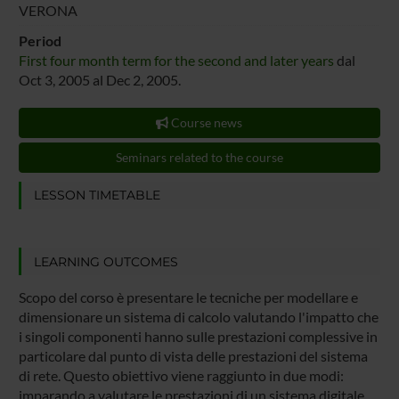
VERONA
Period
First four month term for the second and later years
dal
Oct 3, 2005 al Dec 2, 2005.
Course news
Seminars related to the course
LESSON TIMETABLE
LEARNING OUTCOMES
Scopo del corso è presentare le tecniche per modellare e
dimensionare un sistema di calcolo valutando l'impatto che
i singoli componenti hanno sulle prestazioni complessive in
particolare dal punto di vista delle prestazioni del sistema
di rete. Questo obiettivo viene raggiunto in due modi:
imparando a valutare le prestazioni di un sistema digitale