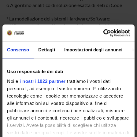
o Algoritmo analitico di soluzione esatta di Reti di Code
* La modellazione dei sistemi Hardware/Software:
o Il linguaggio SystemC per la modellazione di sistemi
digitali
o La modellazione di una rete con NS2
o La modellazione dei sistemi real-time
Consenso
Dettagli
Impostazioni degli annunci
In
* Valutazione delle prestazioni dei sistemi digitali:
o Prestazioni di una rete
o Prestazioni di un sistema hardware/software
Uso responsabile dei dati
o Prestazioni di un sistema real-time
Noi e
i nostri 1022 partner
trattiamo i vostri dati
* Esperienze industriali:
personali, ad esempio il vostro numero IP, utilizzando
o il caso Telefin
tecnologie come i cookie per memorizzare e accedere
* Laboratorio:
alle informazioni sul vostro dispositivo al fine di
o Modellazione/simulazione reti di code
pubblicare annunci e contenuti personalizzati, misurare
o Modellazioni sistemi HW/SW in SystemC
gli annunci e i contenuti, ricercare il pubblico e sviluppare
o Modellazione reti in NS2
i servizi. Avete la possibilità di scegliere chi utilizza i
o Modellazione simulazione terminali mobili
vostri dati e per quali scopi. Le vostre scelte in materia di