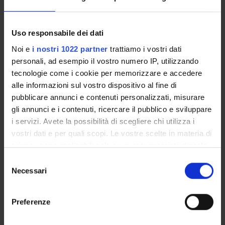
|Programma (html, it, 1 KB, 20/02/04)
(Show/Hide)
Uso responsabile dei dati
Noi e
i nostri 1022 partner
trattiamo i vostri dati
personali, ad esempio il vostro numero IP, utilizzando
tecnologie come i cookie per memorizzare e accedere
alle informazioni sul vostro dispositivo al fine di
pubblicare annunci e contenuti personalizzati, misurare
Courses
gli annunci e i contenuti, ricercare il pubblico e sviluppare
Academic Calendar
i servizi. Avete la possibilità di scegliere chi utilizza i
Didactic plan and student's guide
vostri dati e per quali scopi. Le vostre scelte in materia di
Lesson timetable
privacy sono applicabili solo su questa proprietà digitale
Exam calendar
in cui avete effettuato le vostre scelte. È possibile
Selezione
Notices
modificare o revocare il proprio consenso in qualsiasi
Necessari
del
Thesis and internship proposals
momento dalla Dichiarazione sui cookie o facendo clic
consenso
sull'icona di attivazione della privacy.
Governing bodies
Preferenze
Faculty staff
Con il tuo consenso, vorremmo anche:
Documents