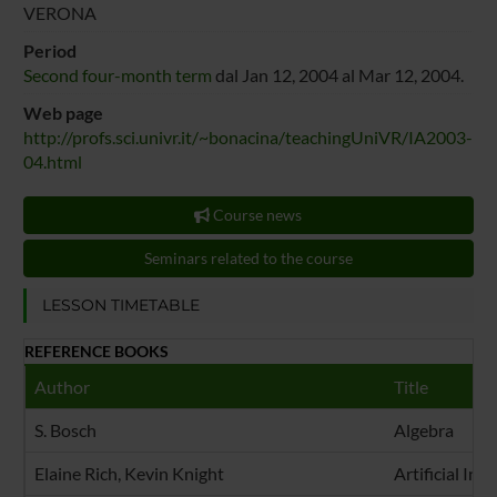
VERONA
Period
Second four-month term
dal Jan 12, 2004 al Mar 12, 2004.
Web page
http://profs.sci.univr.it/~bonacina/teachingUniVR/IA2003-
04.html
Course news
Seminars related to the course
LESSON TIMETABLE
REFERENCE BOOKS
Author
Title
S. Bosch
Algebra
Elaine Rich, Kevin Knight
Artificial Int