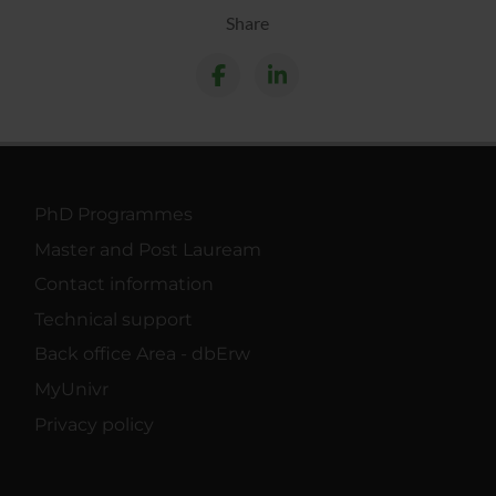
raccolto dal tuo utilizzo dei loro servizi.
Share
PhD Programmes
Master and Post Lauream
Contact information
Technical support
Back office Area - dbErw
MyUnivr
Privacy policy