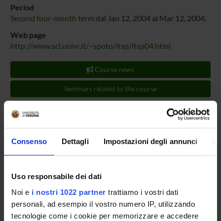
Period
Second four-month term
dal Jan 12, 2004 al Mar 12, 2004.
Web page
http://www.sci.univr.it/~spoto/ltsp/ltsp04.html
Course news
Seminars related to the course
LESSON TIMETABLE
TEACHING AIDS
Consenso
Dettagli
Impostazioni degli annunci
In
Documents
Dispense
(postscript, it, 4365 KB, 16/12/03)
|esame LTSP 2003/2004 (html, it, 0 KB, 25/11/03)
Uso responsabile dei dati
(Show/Hide)
Noi e
i nostri 1022 partner
trattiamo i vostri dati
personali, ad esempio il vostro numero IP, utilizzando
|programma LTSP 2003/2004 (html, it, 0 KB, 15/01/04)
tecnologie come i cookie per memorizzare e accedere
(Show/Hide)