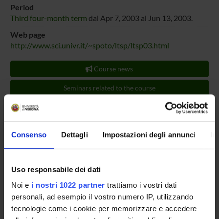
Period
Third four-month term
dal Apr 7, 2003 al Jun 13, 2003.
Web page
http://www.sci.univr.it/~spoto/ltsp/ltsp03.html
Course news
Seminars related to the course
LESSON TIMETABLE
TEACHING AIDS
Consenso
Dettagli
Impostazioni degli annunci
In
Documents
|esame LTSP 2002/2003 (html, it, 0 KB, 17/10/02)
Uso responsabile dei dati
(Show/Hide)
Noi e
i nostri 1022 partner
trattiamo i vostri dati
|programma LTSP 2002/2003 (html, it, 0 KB, 17/10/02)
personali, ad esempio il vostro numero IP, utilizzando
(Show/Hide)
tecnologie come i cookie per memorizzare e accedere