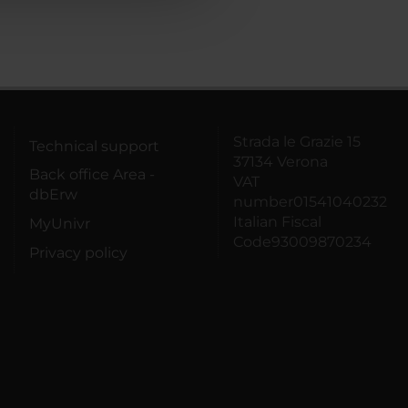
Strada le Grazie 15
Technical support
37134 Verona
Back office Area -
VAT
dbErw
number01541040232
Italian Fiscal
MyUnivr
Code93009870234
Privacy policy