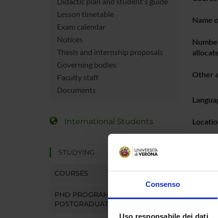
Didactic plan and student's guide
Lesson timetable
Name of
Exam calendar
Notices
Number
Thesis and internship proposals
allocat
Governing bodies
Other a
Faculty staff
Documents
Languag
International Students
Locatio
Period
STUDYING
COURSES
LESS
Consenso
PHD PROGRAMMES AND
TEAC
POSTGRADUATE TRAINING
Docum
Uso responsabile dei dati