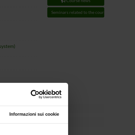
Course news
Seminars related to the course
 system)
 Jun 13, 2003.
Informazioni sui cookie
/02)