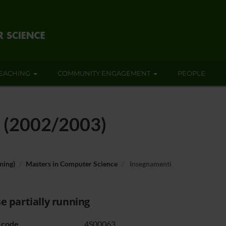
EACHING
COMMUNITY ENGAGEMENT
PEOPLE
s (2002/2003)
ning)
Masters in Computer Science
Insegnamenti
e partially running
 code
4S00063