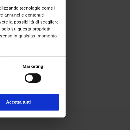
utilizzando tecnologie come i
re annunci e contenuti
/02)
vete la possibilità di scegliere
li solo su questa proprietà
consenso in qualsiasi momento
/11/02)
alche metro,
Marketing
e specifiche (impronte
ezione dettagli
. Puoi
Accetta tutti
l media e per analizzare il
ostri partner che si occupano
azioni che hai fornito loro o