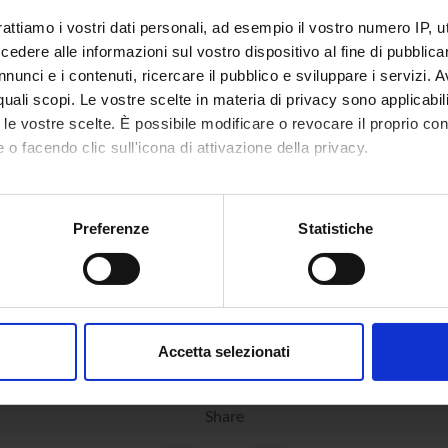
(Show/Hide)
rattiamo i vostri dati personali, ad esempio il vostro numero IP, 
dere alle informazioni sul vostro dispositivo al fine di pubblica
|Modalita' d'esame (html, it, 0 KB, 20/11
nunci e i contenuti, ricercare il pubblico e sviluppare i servizi. A
(Show/Hide)
r quali scopi. Le vostre scelte in materia di privacy sono applicabi
to le vostre scelte. È possibile modificare o revocare il proprio 
|Programma del corso (html, it, 0 KB, 20
 o facendo clic sull'icona di attivazione della privacy.
(Show/Hide)
mo anche:
oni sulla tua posizione geografica, con un'approssimazione di qu
Preferenze
Statistiche
spositivo, scansionandolo attivamente alla ricerca di caratteristich
aborati i tuoi dati personali e imposta le tue preferenze nella
s
consenso in qualsiasi momento dalla Dichiarazione sui cookie.
Accetta selezionati
nalizzare contenuti ed annunci, per fornire funzionalità dei socia
inoltre informazioni sul modo in cui utilizzi il nostro sito con i n
Share
icità e social media, i quali potrebbero combinarle con altre inform
lizzo dei loro servizi.