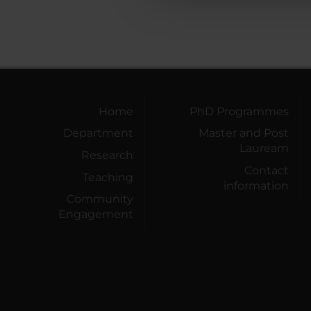
Home
PhD Programmes
Department
Master and Post
Lauream
Research
Contact
Teaching
information
Community
Engagement