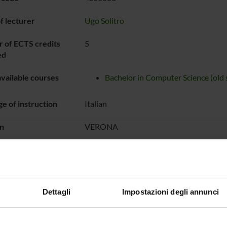
 lecturer
Ugo Solitro
 of ECTS credits
5
ed
vailable courses
Bachelor in Computer Science (old
e of instruction
Italian
n
VERONA
Third four-month term
dal Apr 7, 2003 al
ON TIMETABLE
Dettagli
Impostazioni degli annunci
HING AIDS
ents
Materiale didattico (html, it, 0 KB, 20/11