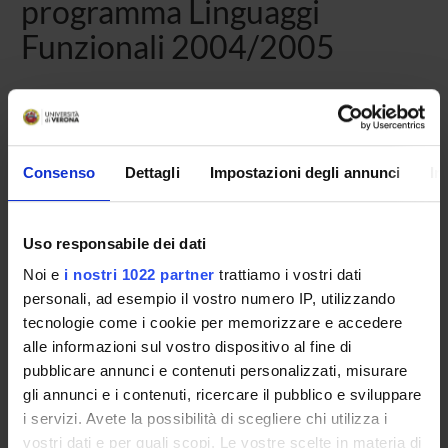
programma Linguaggi
Funzionali 2004/2005
Consenso
Dettagli
Impostazioni degli annunci
In
Uso responsabile dei dati
Noi e
i nostri 1022 partner
trattiamo i vostri dati
personali, ad esempio il vostro numero IP, utilizzando
tecnologie come i cookie per memorizzare e accedere
Contatti
alle informazioni sul vostro dispositivo al fine di
pubblicare annunci e contenuti personalizzati, misurare
Persone
gli annunci e i contenuti, ricercare il pubblico e sviluppare
Luoghi
i servizi. Avete la possibilità di scegliere chi utilizza i
Calendario
vostri dati e per quali scopi. Le vostre scelte in materia di