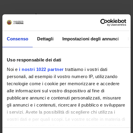
Consenso
Dettagli
Impostazioni degli annunci
In
Uso responsabile dei dati
Noi e
i nostri 1022 partner
trattiamo i vostri dati
personali, ad esempio il vostro numero IP, utilizzando
Contatti
tecnologie come i cookie per memorizzare e accedere
Persone
alle informazioni sul vostro dispositivo al fine di
pubblicare annunci e contenuti personalizzati, misurare
Luoghi
gli annunci e i contenuti, ricercare il pubblico e sviluppare
Calendario
i servizi. Avete la possibilità di scegliere chi utilizza i
vostri dati e per quali scopi. Le vostre scelte in materia di
privacy sono applicabili solo su questa proprietà digitale