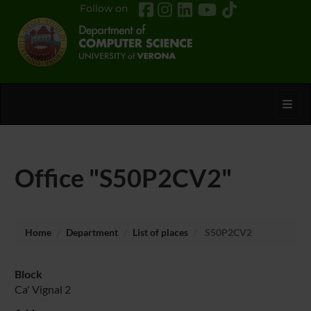
Follow on
Toggl
Office "S50P2CV2"
Home
Department
List of places
S50P2CV2
Block
Ca' Vignal 2