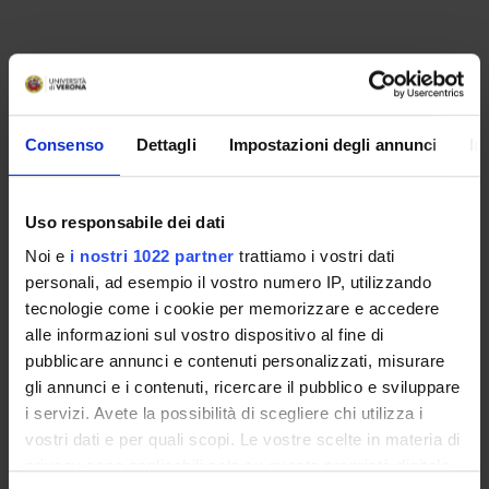
Consenso
Dettagli
Impostazioni degli annunci
In
Uso responsabile dei dati
Noi e
i nostri 1022 partner
trattiamo i vostri dati
personali, ad esempio il vostro numero IP, utilizzando
tecnologie come i cookie per memorizzare e accedere
ORGANIZATION
alle informazioni sul vostro dispositivo al fine di
pubblicare annunci e contenuti personalizzati, misurare
GOVERNANCE
gli annunci e i contenuti, ricercare il pubblico e sviluppare
i servizi. Avete la possibilità di scegliere chi utilizza i
COMMITTEES
vostri dati e per quali scopi. Le vostre scelte in materia di
DEPARTMENT ADMINISTRATION OFFICES
privacy sono applicabili solo su questa proprietà digitale