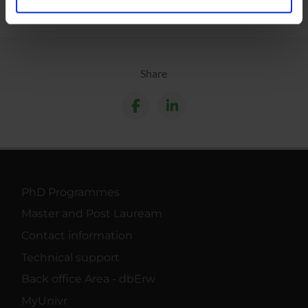
analizzare il nostro traffico. Condividiamo inoltre
informazioni sul modo in cui utilizzi il nostro sito con i
nostri partner che si occupano di analisi dei dati web,
pubblicità e social media, i quali potrebbero combinarle
Share
con altre informazioni che hai fornito loro o che hanno
raccolto dal tuo utilizzo dei loro servizi.
PhD Programmes
Master and Post Lauream
Contact information
Technical support
Back office Area - dbErw
MyUnivr