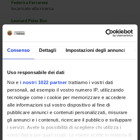
Federica Ferrarese
Incaricato alla ricerca
Leonard Peter Bos
Professore emerito
Antonio Marigonda
Professore ordinario
Consenso
Dettagli
Impostazioni degli annunci
In
Fabio Cassini
Incaricato alla ricerca
Uso responsabile dei dati
Noi e
i nostri 1022 partner
trattiamo i vostri dati
COMPETENZE
personali, ad esempio il vostro numero IP, utilizzando
tecnologie come i cookie per memorizzare e accedere
alle informazioni sul vostro dispositivo al fine di
pubblicare annunci e contenuti personalizzati, misurare
ATTIVITÀ
gli annunci e i contenuti, ricercare il pubblico e sviluppare
i servizi. Avete la possibilità di scegliere chi utilizza i
AREE DI RICERCA
vostri dati e per quali scopi. Le vostre scelte in materia di