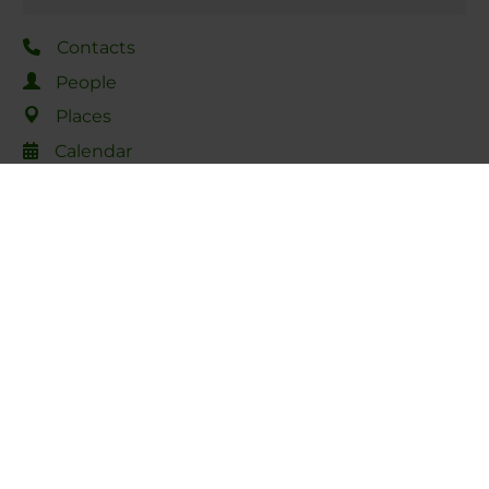
Contacts
People
Places
Calendar
Share