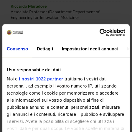
Riccardo Muradore
Associate Professor (Department Department of
Engineering for Innovation Medicine)
Enrico Martini
Temporary Professor (Department Department of
Engineering for Innovation Medicine)
Consenso
Dettagli
Impostazioni degli annunci
In
RESEARCH INTERESTS
Uso responsabile dei dati
PROJECTS
Noi e
i nostri 1022 partner
trattiamo i vostri dati
personali, ad esempio il vostro numero IP, utilizzando
LABORATORIES AND RESEARCH CENTRES
tecnologie come i cookie per memorizzare e accedere
alle informazioni sul vostro dispositivo al fine di
pubblicare annunci e contenuti personalizzati, misurare
gli annunci e i contenuti, ricercare il pubblico e sviluppare
ACTIVITIES
i servizi. Avete la possibilità di scegliere chi utilizza i
vostri dati e per quali scopi. Le vostre scelte in materia di
RESEARCH AREAS